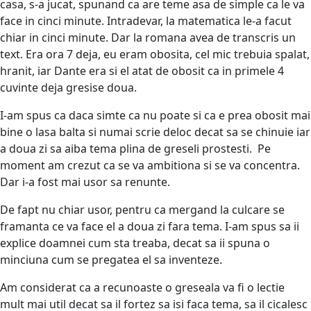
casa, s-a jucat, spunand ca are teme asa de simple ca le va
face in cinci minute. Intradevar, la matematica le-a facut
chiar in cinci minute. Dar la romana avea de transcris un
text. Era ora 7 deja, eu eram obosita, cel mic trebuia spalat,
hranit, iar Dante era si el atat de obosit ca in primele 4
cuvinte deja gresise doua.
I-am spus ca daca simte ca nu poate si ca e prea obosit mai
bine o lasa balta si numai scrie deloc decat sa se chinuie iar
a doua zi sa aiba tema plina de greseli prostesti. Pe
moment am crezut ca se va ambitiona si se va concentra.
Dar i-a fost mai usor sa renunte.
De fapt nu chiar usor, pentru ca mergand la culcare se
framanta ce va face el a doua zi fara tema. I-am spus sa ii
explice doamnei cum sta treaba, decat sa ii spuna o
minciuna cum se pregatea el sa inventeze.
Am considerat ca a recunoaste o greseala va fi o lectie
mult mai util decat sa il fortez sa isi faca tema, sa il cicalesc