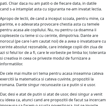
pati. Chiar daca nu am patit-o de fiecare data, in datile
cand s-a intamplat asta cu siguranta ne-am invatat lectia.
Apropo de lectii, de cand a inceput scoala, pentru mine, ca
parinte, e o adevarata provocare chestia asta cu temele
pentru acasa ale copilului. Nu, nu pentru ca doamna ii
copleseste cu teme si cu cerinte, dimpotriva. Dante are
norocul (pe care l-am cautat noi) de a avea o invatatoare cu
cerinte absolut rezonabile, care intelege copiii din ziua de
azi si felul lor de a fi, care le vorbeste pe limba lor, toleranta
si creativa in ceea ce priveste modul de furnizare a
informatiilor.
De cele mai multe ori tema pentru acasa inseamna cateva
exercitii la matematica si cateva cuvinte, propozitii la
romana. Dante singur recunoaste ca e putin si e usor.
Dar, desi e atat de putin si atat de usor, desi singur a venit
cu ideea ca, atunci cand are propozitii de facut sa incercam
impreuna sa facem o scurta povestioara, tot se invarte