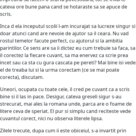
cateva ore bune pana cand se hotaraste sa se apuce de
scris.
Inca d ela inceputul scolii l-am incurajat sa lucreze singur si
doar atunci cand are nevoie de ajutor sa il ceara. Nu vad
rostul temelor facute perfect, cu ajutorul si la ambitia
parintilor. Ce sens are sa ii dictez eu cum trebuie sa faca, sa
il corectez la fiecare cuvant, sa ma enervez ca scrie prea
incet sau ca sta cu gura cascata pe pereti? Mai bine isi vede
el de treaba lui si la urma corectam (ce se mai poate
corecta), discutam.
Uneori, ocupata cu toate cele, il cred pe cuvant ca a scris
bine si il las in pace. Desigur, cateva greseli sigur s-au
strecurat, mai ales la romana unde, parca are o foame de
litere ceva de speriat. El pur si simplu cand reciteste vede
cuvantul corect, nici nu observa literele lipsa.
Zilele trecute, dupa cum ii este obiceiul, s-a invartit prin