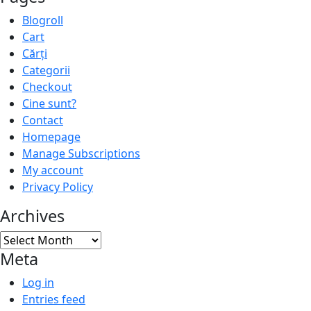
Blogroll
Cart
Cărți
Categorii
Checkout
Cine sunt?
Contact
Homepage
Manage Subscriptions
My account
Privacy Policy
Archives
Archives
Meta
Log in
Entries feed