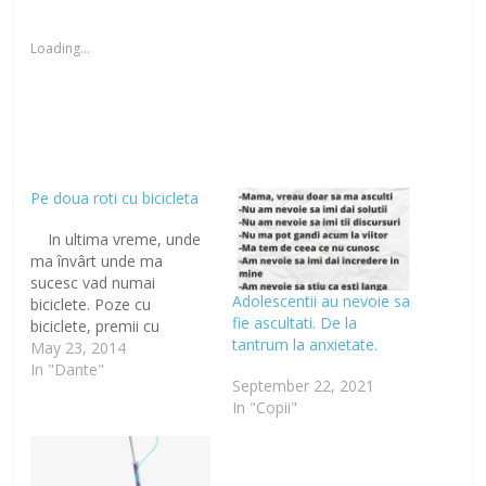
Loading...
Pe doua roti cu bicicleta
In ultima vreme, unde
ma învârt unde ma
sucesc vad numai
Adolescentii au nevoie sa
biciclete. Poze cu
fie ascultati. De la
biciclete, premii cu
tantrum la anxietate.
biciclete, oameni cu
May 23, 2014
biciclete. Ba chiar si vise
In "Dante"
September 22, 2021
cu biciclete. Da, am
In "Copii"
început sa visez ca merg
cu bicicleta. De fapt asa
a început totul. Dar mi
întâi a fost copilul…