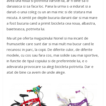
avea una noua si potrivita varstei lui, ar fi bine sa o
daruiasca si sa faca loc. Pana la urma s-a indurat si a
daruit-o unui coleg cu un an mai mic si de statura mai
micuta. A simtit pe deplin bucuria daruirii dar si mai mare
a fost bucuria cand a primit bicicleta cea noua, albastra,
baieteasca, potrivita lui.
Ma uit pe oferta magazinului Noriel si ma incant de
frumusetile care sunt dar si mai mult ma bucur cand le
recunosc in parc, la copii. De diferite culor, de diferite
modele, cu cos sau fara cos, mai solide sau mai sportive,
in functie de tipul copiului si de preferintele lui, e o
adevarata provocare sa alegi bicicleta potrivita. Dar e
atat de bine ca avem de unde alege.