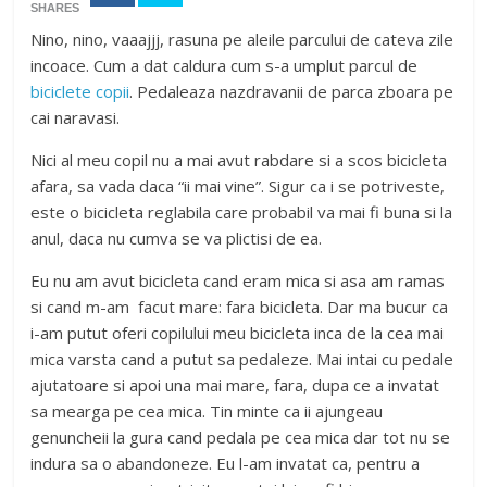
SHARES
Nino, nino, vaaajjj, rasuna pe aleile parcului de cateva zile
incoace. Cum a dat caldura cum s-a umplut parcul de
biciclete copii
. Pedaleaza nazdravanii de parca zboara pe
cai naravasi.
Nici al meu copil nu a mai avut rabdare si a scos bicicleta
afara, sa vada daca “ii mai vine”. Sigur ca i se potriveste,
este o bicicleta reglabila care probabil va mai fi buna si la
anul, daca nu cumva se va plictisi de ea.
Eu nu am avut bicicleta cand eram mica si asa am ramas
si cand m-am facut mare: fara bicicleta. Dar ma bucur ca
i-am putut oferi copilului meu bicicleta inca de la cea mai
mica varsta cand a putut sa pedaleze. Mai intai cu pedale
ajutatoare si apoi una mai mare, fara, dupa ce a invatat
sa mearga pe cea mica. Tin minte ca ii ajungeau
genuncheii la gura cand pedala pe cea mica dar tot nu se
indura sa o abandoneze. Eu l-am invatat ca, pentru a