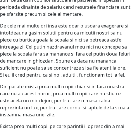
perioada dinainte de salariu cand resursele financiare sunt
pe sfarsite precum si cele alimentare.
De cele mai multe ori insa este doar o usoara exagerare si
intotdeauna gasim solutii pentru ca micutii nostri sa nu
plece cu burtica goala la scoala si nici sa petreaca astfel
intreaga zi. Cel putin nazdravanul meu nici nu concepe sa
plece la scoala fara sa manance si fara cel putin doua feluri
de mancare in ghiozdan. Spune ca daca nu mananca
suficient nu poate sa se concentreze si sa fie atent la ore.
Si eu il cred pentru ca si noi, adultii, functionam tot la fel.
Din pacate exista prea multi copii chiar si in tara noastra
care nu au acest noroc, prea multi copii care nu stiu ce
este acela un mic dejun, pentru care o masa calda
reprezinta un lux, pentru care cornul si laptele de la scoala
inseamna masa unei zile.
Exista prea multi copii pe care parintii ii opresc din a mai