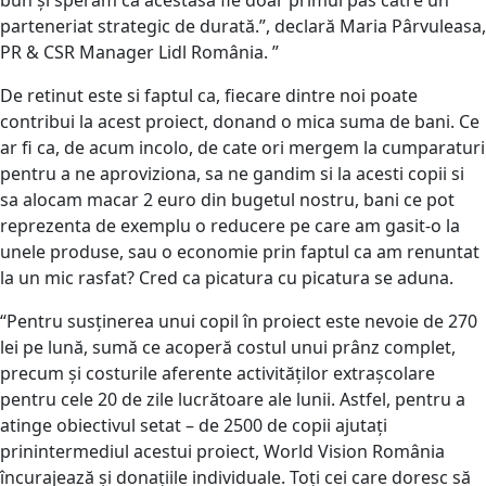
parteneriat strategic de durată.”, declară Maria Pârvuleasa,
PR & CSR Manager Lidl România. ”
De retinut este si faptul ca, fiecare dintre noi poate
contribui la acest proiect, donand o mica suma de bani. Ce
ar fi ca, de acum incolo, de cate ori mergem la cumparaturi
pentru a ne aproviziona, sa ne gandim si la acesti copii si
sa alocam macar 2 euro din bugetul nostru, bani ce pot
reprezenta de exemplu o reducere pe care am gasit-o la
unele produse, sau o economie prin faptul ca am renuntat
la un mic rasfat? Cred ca picatura cu picatura se aduna.
“Pentru susținerea unui copil în proiect este nevoie de 270
lei pe lună, sumă ce acoperă costul unui prânz complet,
precum și costurile aferente activităților extrașcolare
pentru cele 20 de zile lucrătoare ale lunii. Astfel, pentru a
atinge obiectivul setat – de 2500 de copii ajutați
prinintermediul acestui proiect, World Vision România
încurajează și donațiile individuale. Toți cei care doresc să