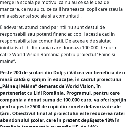
merge la scoala pe motivul ca nu au ce sa le dea de
mancare, ca nu au cu ce sa ii hraneasca, copii care stau la
mila asistentei sociale si a comunitatii.
E adevarat, atunci cand parintii nu sunt destul de
responsabili sau potenti financiar, copiii acestia cad in
responsabilitatea comunitatii. De aceea e de salutat
inintiativa Lidil Romania care doneaza 100 000 de euro
catre World Vision Romania pentru proiectul “Paine si
maine”.
Peste 200 de școlari din Dolj ș i Vâlcea vor beneficia de o
masă caldă și sprijin în educație, în cadrul proiectului
„Pâine și Mâine” demarat de World Vision, în
parteneriat cu Lidl România. Programul, pentru care
compania a donat suma de 100.000 euro, va oferi sprijin
pentru peste 2500 de copii din zonele defavorizate ale
țării. Obiectivul final al proiectului este reducerea ratei
abandonului școlar, care în prezent depășește 18% în
România (comparativ cu media UE, de 11%).