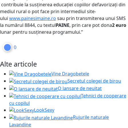
contribuie la susținerea educației copiilor defavorizați din
mediul rural o pot face prin intermediul site-
ului
www.painesimaine.ro
sau prin transmiterea unui SMS
la numărul 8844, cu textul
PAINE
, prin care pot dona
2 euro
lunar pentru susținerea programului.”
0
Alte articole
Vine Dragobetele
Secretul colegei de birou
O lansare de neuitat
Tehnici de cooperare
cu copilul
LookSexy
Rujurile naturale
Lavandine