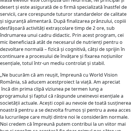
desert și este asigurată de o firmă specializată înastfel de
servicii, care corespunde tuturor standardelor de calitate
și siguranță alimentară. După finalizarea prânzului, copiii
desfășoară activități extrașcolare timp de 2 ore, sub
îndrumarea unui cadru didactic. Prin acest program, cei
mic ibeneficiază atât de necesarul de nutrienți pentru o
dezvoltare normală – fizică și cognitivă, câtși de sprijin în
continuare a procesului de învățare și fixarea noțiunilor
esențiale, totul într-un mediu controlat și stabil.
„Ne bucurăm că am reușit, împreună cu World Vision
România, să aducem acestproiect la viață. Am apreciat
încă din prima clipă viziunea pe termen lung a
programului și faptul că răspunde uneinevoi esențiale a
societății actuale. Acești copii au nevoie de toată susținerea
noastră pentru a se dezvolta frumos și pentru a avea acces
la lucrurilepe care mulți dintre noi le considerăm normale.
Noi credem că împreună putem contribui la un viitor mai
bun și sperăm ca acestasă fie doar primul pas către un