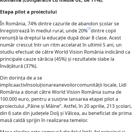
Etapa pilot a proiectului
În România, 74% dintre cazurile de abandon școlar se
[1]
înregistrează în mediul rural, unde 20%
dintre copii
renunță la dreptul la educație după doar 8 clase. Acest
număr crescut într-un ritm accelarat în ultimii 5 ani, un
studiu efectuat de către World Vision România indicând ca
principale cauze sărăcia (45%) și rezultatele slabe la
învățătură (37%).
Din dorința de a se
implicaactivînsoluționareanevoilorcomunității locale, Lidl
România a donat către World Vision România suma de
100.000 euro, pentru a susține lansarea etapei pilot a
proiectului „Pâine și Mâine”. Astfel, în 20 aprilie, 213 școlari,
din 6 sate din județele Dolj și Vâlcea, au beneficiat de prima
masă caldă sprijin în realizarea temelor.
Masa elevilor este compusă din felul întâi, fel principal și