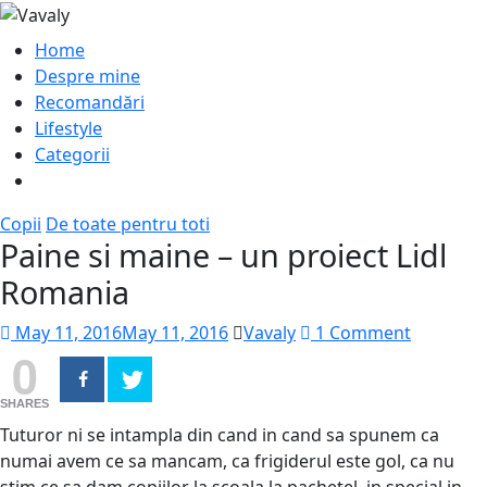
Home
Despre mine
Recomandări
Lifestyle
Categorii
Copii
De toate pentru toti
Paine si maine – un proiect Lidl
Romania
May 11, 2016
May 11, 2016
Vavaly
1 Comment
0
SHARES
Tuturor ni se intampla din cand in cand sa spunem ca
numai avem ce sa mancam, ca frigiderul este gol, ca nu
stim ce sa dam copiilor la scoala la pachetel, in special in