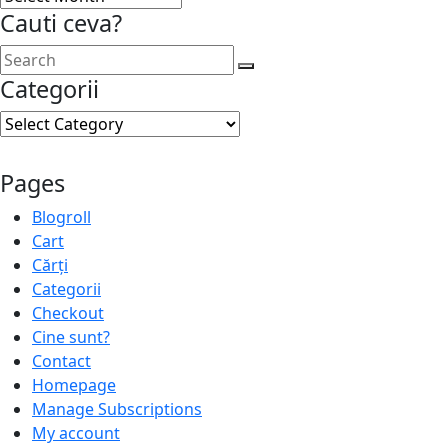
Cauti ceva?
Categorii
Categorii
Pages
Blogroll
Cart
Cărți
Categorii
Checkout
Cine sunt?
Contact
Homepage
Manage Subscriptions
My account