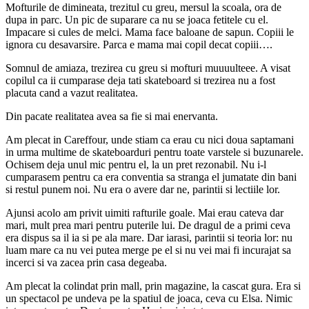
Mofturile de dimineata, trezitul cu greu, mersul la scoala, ora de
dupa in parc. Un pic de suparare ca nu se joaca fetitele cu el.
Impacare si cules de melci. Mama face baloane de sapun. Copiii le
ignora cu desavarsire. Parca e mama mai copil decat copiii….
Somnul de amiaza, trezirea cu greu si mofturi muuuulteee. A visat
copilul ca ii cumparase deja tati skateboard si trezirea nu a fost
placuta cand a vazut realitatea.
Din pacate realitatea avea sa fie si mai enervanta.
Am plecat in Careffour, unde stiam ca erau cu nici doua saptamani
in urma multime de skateboarduri pentru toate varstele si buzunarele.
Ochisem deja unul mic pentru el, la un pret rezonabil. Nu i-l
cumparasem pentru ca era conventia sa stranga el jumatate din bani
si restul punem noi. Nu era o avere dar ne, parintii si lectiile lor.
Ajunsi acolo am privit uimiti rafturile goale. Mai erau cateva dar
mari, mult prea mari pentru puterile lui. De dragul de a primi ceva
era dispus sa il ia si pe ala mare. Dar iarasi, parintii si teoria lor: nu
luam mare ca nu vei putea merge pe el si nu vei mai fi incurajat sa
incerci si va zacea prin casa degeaba.
Am plecat la colindat prin mall, prin magazine, la cascat gura. Era si
un spectacol pe undeva pe la spatiul de joaca, ceva cu Elsa. Nimic