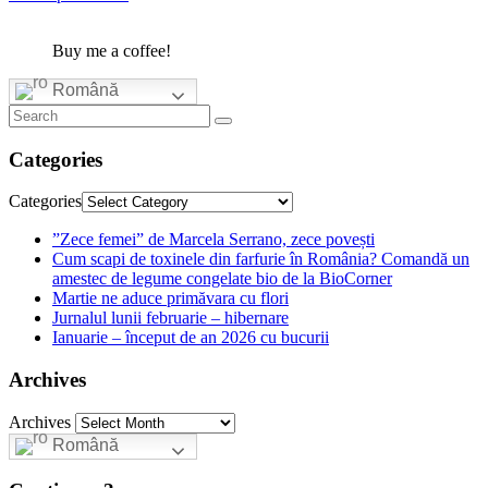
Buy me a coffee!
Română
Categories
Categories
”Zece femei” de Marcela Serrano, zece povești
Cum scapi de toxinele din farfurie în România? Comandă un
amestec de legume congelate bio de la BioCorner
Martie ne aduce primăvara cu flori
Jurnalul lunii februarie – hibernare
Ianuarie – început de an 2026 cu bucurii
Archives
Archives
Română