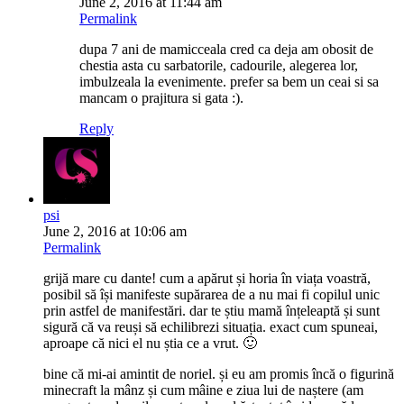
June 2, 2016 at 11:44 am
Permalink
dupa 7 ani de mamicceala cred ca deja am obosit de
chestia asta cu sarbatorile, cadourile, alegerea lor,
imbulzeala la evenimente. prefer sa bem un ceai si sa
mancam o prajitura si gata :).
Reply
psi
June 2, 2016 at 10:06 am
Permalink
grijă mare cu dante! cum a apărut și horia în viața voastră,
posibil să își manifeste supărarea de a nu mai fi copilul unic
prin astfel de manifestări. dar te știu mamă înțeleaptă și sunt
sigură că va reuși să echilibrezi situația. exact cum spuneai,
aproape că nici el nu știa ce a vrut. 🙂
bine că mi-ai amintit de noriel. și eu am promis încă o figurină
minecraft la mânz și cum mâine e ziua lui de naștere (am