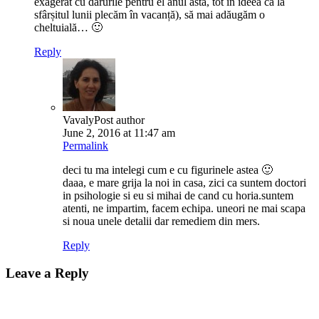
exagerat cu darurile pentru el anul ăsta, tot în ideea că la
sfârșitul lunii plecăm în vacanță), să mai adăugăm o
cheltuială… 🙂
Reply
Vavaly
Post author
June 2, 2016 at 11:47 am
Permalink
deci tu ma intelegi cum e cu figurinele astea 🙂
daaa, e mare grija la noi in casa, zici ca suntem doctori
in psihologie si eu si mihai de cand cu horia.suntem
atenti, ne impartim, facem echipa. uneori ne mai scapa
si noua unele detalii dar remediem din mers.
Reply
Leave a Reply