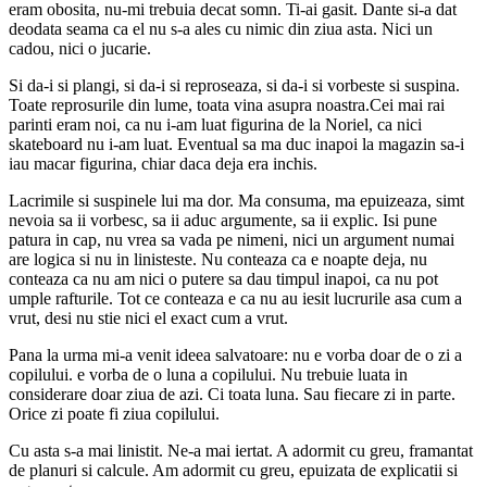
eram obosita, nu-mi trebuia decat somn. Ti-ai gasit. Dante si-a dat
deodata seama ca el nu s-a ales cu nimic din ziua asta. Nici un
cadou, nici o jucarie.
Si da-i si plangi, si da-i si reproseaza, si da-i si vorbeste si suspina.
Toate reprosurile din lume, toata vina asupra noastra.Cei mai rai
parinti eram noi, ca nu i-am luat figurina de la Noriel, ca nici
skateboard nu i-am luat. Eventual sa ma duc inapoi la magazin sa-i
iau macar figurina, chiar daca deja era inchis.
Lacrimile si suspinele lui ma dor. Ma consuma, ma epuizeaza, simt
nevoia sa ii vorbesc, sa ii aduc argumente, sa ii explic. Isi pune
patura in cap, nu vrea sa vada pe nimeni, nici un argument numai
are logica si nu in linisteste. Nu conteaza ca e noapte deja, nu
conteaza ca nu am nici o putere sa dau timpul inapoi, ca nu pot
umple rafturile. Tot ce conteaza e ca nu au iesit lucrurile asa cum a
vrut, desi nu stie nici el exact cum a vrut.
Pana la urma mi-a venit ideea salvatoare: nu e vorba doar de o zi a
copilului. e vorba de o luna a copilului. Nu trebuie luata in
considerare doar ziua de azi. Ci toata luna. Sau fiecare zi in parte.
Orice zi poate fi ziua copilului.
Cu asta s-a mai linistit. Ne-a mai iertat. A adormit cu greu, framantat
de planuri si calcule. Am adormit cu greu, epuizata de explicatii si