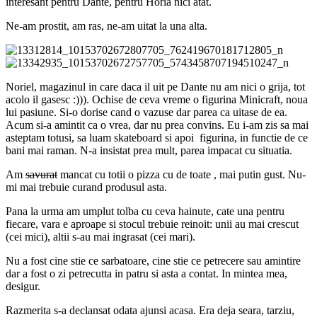
interesant pentru Dante, pentru Horia nici atat.
Ne-am prostit, am ras, ne-am uitat la una alta.
Noriel, magazinul in care daca il uit pe Dante nu am nici o grija, tot
acolo il gasesc :))). Ochise de ceva vreme o figurina Minicraft, noua
lui pasiune. Si-o dorise cand o vazuse dar parea ca uitase de ea.
Acum si-a amintit ca o vrea, dar nu prea convins. Eu i-am zis sa mai
asteptam totusi, sa luam skateboard si apoi figurina, in functie de ce
bani mai raman. N-a insistat prea mult, parea impacat cu situatia.
Am
savurat
mancat cu totii o pizza cu de toate , mai putin gust. Nu-
mi mai trebuie curand produsul asta.
Pana la urma am umplut tolba cu ceva hainute, cate una pentru
fiecare, vara e aproape si stocul trebuie reinoit: unii au mai crescut
(cei mici), altii s-au mai ingrasat (cei mari).
Nu a fost cine stie ce sarbatoare, cine stie ce petrecere sau amintire
dar a fost o zi petrecutta in patru si asta a contat. In mintea mea,
desigur.
Razmerita s-a declansat odata ajunsi acasa. Era deja seara, tarziu,