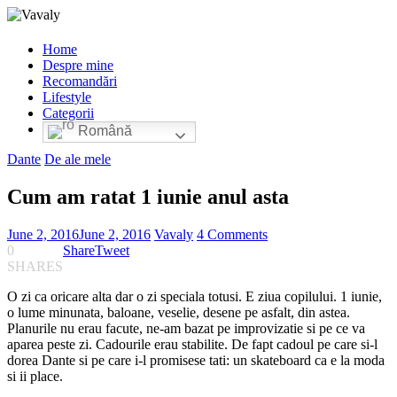
Home
Despre mine
Recomandări
Lifestyle
Categorii
Română
Dante
De ale mele
Cum am ratat 1 iunie anul asta
June 2, 2016
June 2, 2016
Vavaly
4 Comments
0
Share
Tweet
SHARES
O zi ca oricare alta dar o zi speciala totusi. E ziua copilului. 1 iunie,
o lume minunata, baloane, veselie, desene pe asfalt, din astea.
Planurile nu erau facute, ne-am bazat pe improvizatie si pe ce va
aparea peste zi. Cadourile erau stabilite. De fapt cadoul pe care si-l
dorea Dante si pe care i-l promisese tati: un skateboard ca e la moda
si ii place.