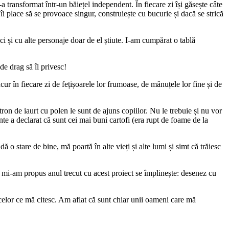
transformat într-un băiețel independent. În fiecare zi își găsește câte
, îi place să se provoace singur, construiește cu bucurie și dacă se strică
ci și cu alte personaje doar de el știute. I-am cumpărat o tablă
de drag să îl privesc!
bucur în fiecare zi de fețișoarele lor frumoase, de mânuțele lor fine și de
n de iaurt cu polen le sunt de ajuns copiilor. Nu le trebuie și nu vor
ante a declarat că sunt cei mai buni cartofi (era rupt de foame de la
ă o stare de bine, mă poartă în alte vieți și alte lumi și simt că trăiesc
e mi-am propus anul trecut cu acest proiect se împlinește: desenez cu
elor ce mă citesc. Am aflat că sunt chiar unii oameni care mă