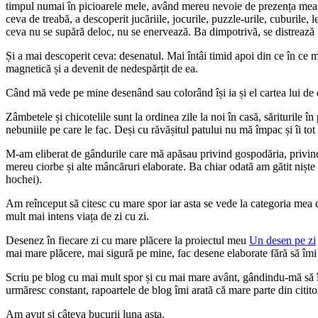
timpul numai în picioarele mele, având mereu nevoie de prezența mea și 
ceva de treabă, a descoperit jucăriile, jocurile, puzzle-urile, cuburile, 
ceva nu se supără deloc, nu se enervează. Ba dimpotrivă, se distreaz
Și a mai descoperit ceva: desenatul. Mai întâi timid apoi din ce în ce ma
magnetică și a devenit de nedespărțit de ea.
Când mă vede pe mine desenând sau colorând își ia și el cartea lui de co
Zâmbetele și chicotelile sunt la ordinea zile la noi în casă, săriturile în
nebuniile pe care le fac. Deși cu răvășitul patului nu mă împac și îi tot f
M-am eliberat de gândurile care mă apăsau privind gospodăria, privind 
mereu ciorbe și alte mâncăruri elaborate. Ba chiar odată am gătit niște s
hochei).
Am reînceput să citesc cu mare spor iar asta se vede la categoria mea
mult mai intens viața de zi cu zi.
Desenez în fiecare zi cu mare plăcere la proiectul meu
Un desen pe zi
mai mare plăcere, mai sigură pe mine, fac desene elaborate fără să îmi
Scriu pe blog cu mai mult spor și cu mai mare avânt, gândindu-mă să î
urmăresc constant, rapoartele de blog îmi arată că mare parte din cititor
Am avut și câteva bucurii luna asta.