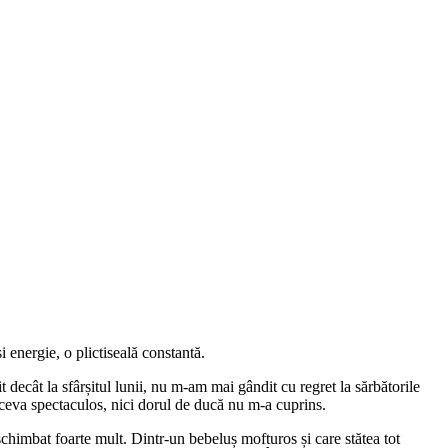
i energie, o plictiseală constantă.
 decât la sfârșitul lunii, nu m-am mai gândit cu regret la sărbătorile
c ceva spectaculos, nici dorul de ducă nu m-a cuprins.
schimbat foarte mult. Dintr-un bebeluș mofturos și care stătea tot