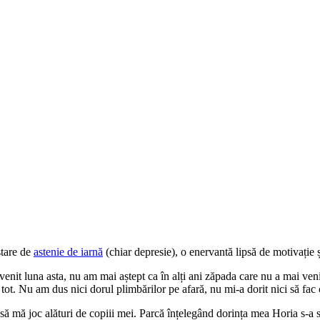
stare de
astenie de iarnă
(chiar depresie), o enervantă lipsă de motivație ș
enit luna asta, nu am mai aștept ca în alți ani zăpada care nu a mai venit
 tot. Nu am dus nici dorul plimbărilor pe afară, nu mi-a dorit nici să fa
i să mă joc alături de copiii mei. Parcă înțelegând dorința mea Horia s-a 