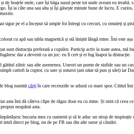
de brațele mele, care își băga nasul peste tot unde aveam eu treabă. s-a 
lego. Își ia câte una sau alta și își găsește minute bune de lucru. E curios
ă maxim.
i sigur pe el a început să umple foi întregi cu cercuri, cu omuleți și pisi
lorat cu apă sau tabla magnetică și stă liniștit lângă mine. Îmi este așa 
 pat sunt distracția preferată a copiilor. Particip activ la toate astea, mă 
ugăresc dar a devenit ca un joc: eu îi cert și ei fug înapoi la distracție.
gătitul zilnic sau alte asemenea. Uneori un pumn de stafide sau un castro
impli cartofi la cuptor, cu sare și usturoi (am uitat să pun și ulei) iar D
 de blog numită
cărți
în care recenziile se adună cu mare spor. Cititul îmi d
iar asta îmi dă câteva clipe de răgaz doar eu cu mine. Și simt că ceea c
 propun neapărat asta.
mpărtășesc bucuria mea cu oamenii și să le aduc un strop de inspirație c
i intră direct pe blog, nu de pe FB sau din alte surse și căutări.