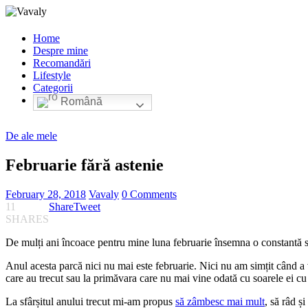
Home
Despre mine
Recomandări
Lifestyle
Categorii
Română
De ale mele
Februarie fără astenie
February 28, 2018
Vavaly
0 Comments
11
Share
Tweet
SHARES
De mulți ani încoace pentru mine luna februarie însemna o constantă 
Anul acesta parcă nici nu mai este februarie. Nici nu am simțit când a v
care au trecut sau la primăvara care nu mai vine odată cu soarele ei cu
La sfârșitul anului trecut mi-am propus
să zâmbesc mai mult
, să râd ș