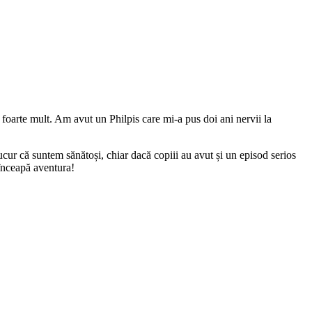
m foarte mult. Am avut un Philpis care mi-a pus doi ani nervii la
ucur că suntem sănătoși, chiar dacă copiii au avut și un episod serios
înceapă aventura!