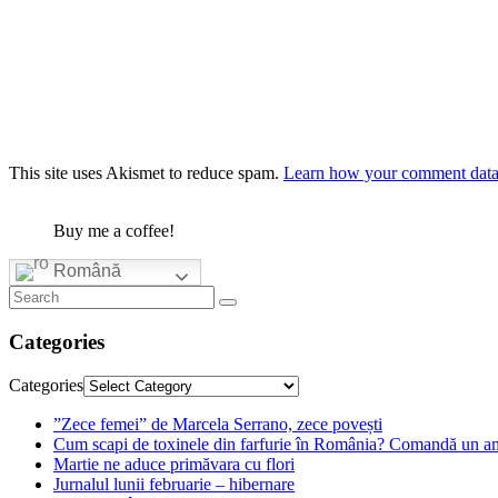
This site uses Akismet to reduce spam.
Learn how your comment data 
Buy me a coffee!
Română
Categories
Categories
”Zece femei” de Marcela Serrano, zece povești
Cum scapi de toxinele din farfurie în România? Comandă un am
Martie ne aduce primăvara cu flori
Jurnalul lunii februarie – hibernare