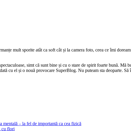
formanțe mult sporite atât ca soft cât și la camera foto, ceea ce îmi dorea
spectaculoase, simt că sunt bine și cu o stare de spirit foarte bună. Mă b
 odată cu el și o nouă provocare SuperBlog. Nu puteam sta deoparte. Să 
a mentală – la fel de importantă ca cea fizică
cu flori