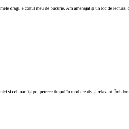
ele dragi, e colțul meu de bucurie. Am amenajat și un loc de lectură, cu 
ci și cei mari își pot petrece timpul în mod creativ și relaxant. Îmi dor