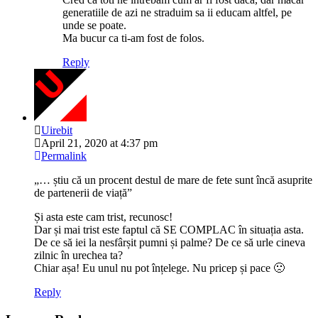
generatiile de azi ne straduim sa ii educam altfel, pe
unde se poate.
Ma bucur ca ti-am fost de folos.
Reply
Uirebit
April 21, 2020 at 4:37 pm
Permalink
„… știu că un procent destul de mare de fete sunt încă asuprite
de partenerii de viață”
Și asta este cam trist, recunosc!
Dar și mai trist este faptul că SE COMPLAC în situația asta.
De ce să iei la nesfârșit pumni și palme? De ce să urle cineva
zilnic în urechea ta?
Chiar așa! Eu unul nu pot înțelege. Nu pricep și pace 🙁
Reply