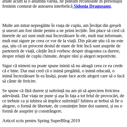
aflate acum la o anumită vârstă, ne puteam recunoaste în personajul
feminin conturat de autoarea interbelică
Sidonia Dragusanu
.
Multe am intrat nepregătite în viața de cuplu, am învățat din greșeli
și uneori am fost rănite pentru a ne primi lecțiile. Îmi place să cred că
tinerele de azi sunt mult mai încrezătoare în ele, mult mai informate,
mult mai sigure pe ceea ce vor de la viață. Din păcate știu că nu este
așa, știu că un prrocent destul de mare de fete încă sunt asuprite de
partenerii de viață, cărțile încă vorbesc despre dragostea ca durere,
despre relații de cuplu chinuite, despre răni și alegeri nepotrivite.
Sigur că nimeni nu poate spune inimii să nu aleagă ceea ce ea crede
că e bine. Dar mai cred că o inimă pregătită, o inimă educată, o
inimă încrezătoare în ea însăși, poate face acele alegeri care să o facă
să cânte de fericire.
Se spune că fără durere și suferință nu am ști să apreciem fericirea
adevărată. Dar viața ne pune și așa în fața a tot felul de provocări, de
ce trebuie ca și iubirea să implice suferință? Iubirea ar trebui să fie o
alegere, o formă de libertate, de consimțire între doi oameni, și nu o
formă de asuprire și constrângere.
Articol scris pentru Spring SuperBlog 2019