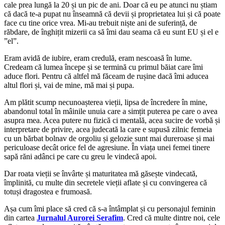
cale prea lungă la 20 și un pic de ani. Doar că eu pe atunci nu știam
că dacă te-a pupat nu înseamnă că devii și proprietatea lui și că poate
face cu tine orice vrea. Mi-au trebuit niște ani de suferință, de
răbdare, de înghițit mizerii ca să îmi dau seama că eu sunt EU și el e
”el”.
Eram avidă de iubire, eram credulă, eram nescoasă în lume.
Credeam că lumea începe și se termină cu primul băiat care îmi
aduce flori. Pentru că altfel mă făceam de rușine dacă îmi aducea
altul flori și, vai de mine, mă mai și pupa.
Am plătit scump necunoașterea vieții, lipsa de încredere în mine,
abandonul total în mâinile unuia care a simțit puterea pe care o avea
asupra mea. Acea putere nu fizică ci mentală, acea sucire de vorbă și
interpretare de privire, acea judecată la care e supusă zilnic femeia
cu un bărbat bolnav de orgoliu și gelozie sunt mai dureroase și mai
periculoase decât orice fel de agresiune. În viața unei femei tinere
sapă răni adânci pe care cu greu le vindecă apoi.
Dar roata vieții se învârte și maturitatea mă găsește vindecată,
împlinită, cu multe din secretele vieții aflate și cu convingerea că
totuși dragostea e frumoasă.
Așa cum îmi place să cred că s-a întâmplat și cu personajul feminin
din cartea
Jurnalul Aurorei Serafim
. Cred că multe dintre noi, cele