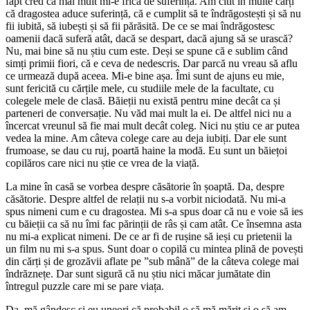
fapt cred că mai mult mi-e frică de suferință. Am citit în multe cărți
că dragostea aduce suferință, că e cumplit să te îndrăgostești și să nu
fii iubită, să iubești și să fii părăsită. De ce se mai îndrăgostesc
oamenii dacă suferă atât, dacă se despart, dacă ajung să se urască?
Nu, mai bine să nu știu cum este. Deși se spune că e sublim când
simți primii fiori, că e ceva de nedescris. Dar parcă nu vreau să aflu
ce urmează după aceea. Mi-e bine așa. Îmi sunt de ajuns eu mie,
sunt fericită cu cărțile mele, cu studiile mele de la facultate, cu
colegele mele de clasă. Băieții nu există pentru mine decât ca și
parteneri de conversație. Nu văd mai mult la ei. De altfel nici nu a
încercat vreunul să fie mai mult decât coleg. Nici nu știu ce ar putea
vedea la mine. Am câteva colege care au deja iubiți. Dar ele sunt
frumoase, se dau cu ruj, poartă haine la modă. Eu sunt un băiețoi
copilăros care nici nu știe ce vrea de la viață.
La mine în casă se vorbea despre căsătorie în șoaptă. Da, despre
căsătorie. Despre altfel de relații nu s-a vorbit niciodată. Nu mi-a
spus nimeni cum e cu dragostea. Mi s-a spus doar că nu e voie să ies
cu băieții ca să nu îmi fac părinții de râs și cam atât. Ce însemna asta
nu mi-a explicat nimeni. De ce ar fi de rușine să ieși cu prietenii la
un film nu mi s-a spus. Sunt doar o copilă cu mintea plină de povești
din cărți și de grozăvii aflate pe ”sub mână” de la câteva colege mai
îndrăznețe. Dar sunt sigură că nu știu nici măcar jumătate din
întregul puzzle care mi se pare viața.
Da, mă gândesc și eu uneori că probabil o să mă mărit și o să am