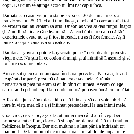
copii. Dar cum se ajunge acolo nu îmi bat capul încă.
Dar iată că ceasul vieții nu stă pe loc și cei 20 de ani ai mei s-au
transformat în 25. Cinci ani tumultuoși, cinci ani în care am aflat tot
ce vroiam sau nu vroiam să aflu. Uneori aș vrea să dau timpul înapoi
și să nu fi trăit toate câte le-am trăit. Alteori îmi dau seama că fără
experiențele avute nu aș fi fost întreagă, nu aș fi fost femeie. Aș fi
rămas o copilă zănatecă și visătoare.
Dar dacă aș avea o putere l-aș scoate pe ”el” definitiv din povestea
vieții mele. Nu știu în ce cotlon al minții și al inimii să îl ascund și să
nu îl mai scot niciodată.
Am crezut și eu că mi-am găsit în sfărșit perechea. Nu că aș fi vrut
neapărat dar parcă prea mă căinau toate vecinele că rămân
nemăritată și prea nu eram și eu în rând cu lumea. Aveam colege
care erau la primul copil iar eu nici nu mă pupasem încă cu un băiat.
A fost de ajuns să îmi deschid o dată inima și să dau voie iubirii să
intre în viața mea că s-a și înființat pretendentul la ușa inimii mele.
Cioc-cioc, cioc-cioc, așa a făcut inima mea când am început să
primesc atenție, flori, ciocolată și pupături de mâini. Că mai mult nu
îndrăznea la început. Dar nici mult nu i-a luat până a îndrăznit tot
mai mult. De la un pupat de mână până la un alt fel de pupat nu e