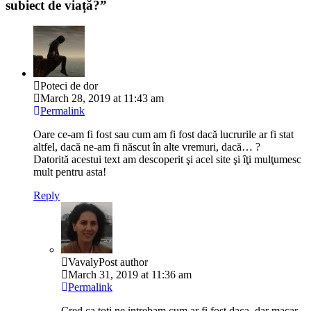
subiect de viață?
”
Poteci de dor
March 28, 2019 at 11:43 am
Permalink
Oare ce-am fi fost sau cum am fi fost dacă lucrurile ar fi stat
altfel, dacă ne-am fi născut în alte vremuri, dacă… ?
Datorită acestui text am descoperit şi acel site şi îţi mulţumesc
mult pentru asta!
Reply
Vavaly
Post author
March 31, 2019 at 11:36 am
Permalink
Cred ca toti ne intrebam cum ar fi fost daca, dar macar