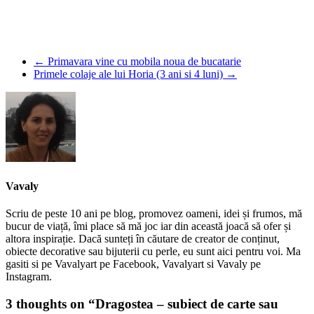
←
Primavara vine cu mobila noua de bucatarie
Primele colaje ale lui Horia (3 ani si 4 luni)
→
Vavaly
Scriu de peste 10 ani pe blog, promovez oameni, idei și frumos, mă
bucur de viață, îmi place să mă joc iar din această joacă să ofer și
altora inspirație. Dacă sunteți în căutare de creator de conținut,
obiecte decorative sau bijuterii cu perle, eu sunt aici pentru voi. Ma
gasiti si pe Vavalyart pe Facebook, Vavalyart si Vavaly pe
Instagram.
3 thoughts on “
Dragostea – subiect de carte sau