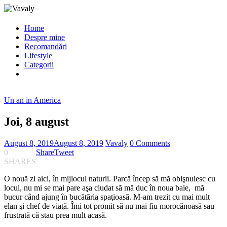
Home
Despre mine
Recomandări
Lifestyle
Categorii
Un an in America
Joi, 8 august
August 8, 2019
August 8, 2019
Vavaly
0 Comments
0
Share
Tweet
SHARES
O nouă zi aici, în mijlocul naturii. Parcă încep să mă obişnuiesc cu
locul, nu mi se mai pare aşa ciudat să mă duc în noua baie, mă
bucur când ajung în bucătăria spaţioasă. M-am trezit cu mai mult
elan şi chef de viaţă. Îmi tot promit să nu mai fiu morocănoasă sau
frustrată că stau prea mult acasă.