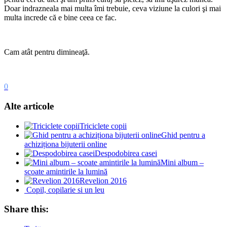
Doar indrazneala mai multa îmi trebuie, ceva viziune la culori şi mai
multa increde că e bine ceea ce fac.
Cam atât pentru dimineaţă.
0
Alte articole
Triciclete copii
Ghid pentru a
achiziționa bijuterii online
Despodobirea casei
Mini album –
scoate amintirile la lumină
Revelion 2016
Copil, copilarie si un leu
Share this: