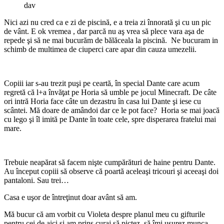
dav
Nici azi nu cred ca e zi de piscină, e a treia zi înnorată şi cu un pic
de vânt. E ok vremea , dar parcă nu aş vrea să plece vara aşa de
repede şi să ne mai bucurăm de bălăceala la piscină. Ne bucuram in
schimb de multimea de ciuperci care apar din cauza umezelii.
Copiii iar s-au trezit puşi pe ceartă, în special Dante care acum
regretă că l+a învăţat pe Horia să umble pe jocul Minecraft. De câte
ori intră Horia face câte un dezastru în casa lui Dante şi iese cu
scântei. Mă doare de amândoi dar ce le pot face? Horia se mai joacă
cu lego şi îl imită pe Dante în toate cele, spre disperarea fratelui mai
mare.
Trebuie neapărat să facem nişte cumpărături de haine pentru Dante.
Au început copiii să observe că poartă aceleaşi tricouri şi aceeaşi doi
pantaloni. Sau trei…
Casa e uşor de întreţinut doar avânt să am.
Mă bucur că am vorbit cu Violeta despre planul meu cu gifturile
pentru cei de aici şi am prins curaj să pictez, să îmi uşurez munca.