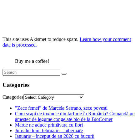
This site uses Akismet to reduce spam.
Learn how your comment
data is processed.
Buy me a coffee!
Categories
Categories
”Zece femei” de Marcela Serrano, zece povești
Cum scapi de toxinele din farfurie în România? Comandă un
amestec de legume congelate bio de la BioCorner
Martie ne aduce primăvara cu flori
Jurnalul lunii februarie – hibernare
Ianuarie – început de an 2026 cu bucurii