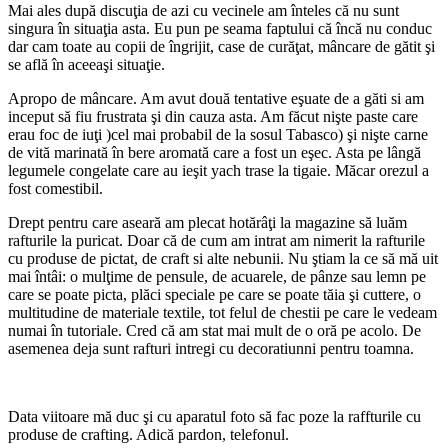
Mai ales după discuţia de azi cu vecinele am înteles că nu sunt
singura în situaţia asta. Eu pun pe seama faptului că încă nu conduc
dar cam toate au copii de îngrijit, case de curăţat, mâncare de gătit şi
se află în aceeaşi situaţie.
Apropo de mâncare. Am avut două tentative eşuate de a găti si am
inceput să fiu frustrata şi din cauza asta. Am făcut nişte paste care
erau foc de iuţi )cel mai probabil de la sosul Tabasco) şi nişte carne
de vită marinată în bere aromată care a fost un eşec. Asta pe lângă
legumele congelate care au ieşit yach trase la tigaie. Măcar orezul a
fost comestibil.
Drept pentru care aseară am plecat hotărâţi la magazine să luăm
rafturile la puricat. Doar că de cum am intrat am nimerit la rafturile
cu produse de pictat, de craft si alte nebunii. Nu ştiam la ce să mă uit
mai întâi: o mulţime de pensule, de acuarele, de pânze sau lemn pe
care se poate picta, plăci speciale pe care se poate tăia şi cuttere, o
multitudine de materiale textile, tot felul de chestii pe care le vedeam
numai în tutoriale. Cred că am stat mai mult de o oră pe acolo. De
asemenea deja sunt rafturi intregi cu decoratiunni pentru toamna.
Data viitoare mă duc şi cu aparatul foto să fac poze la raffturile cu
produse de crafting. Adică pardon, telefonul.