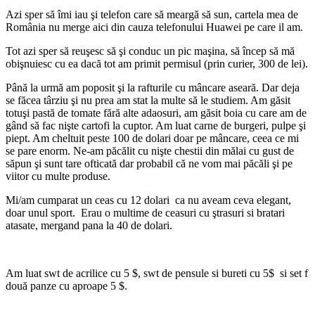
Azi sper să îmi iau şi telefon care să meargă să sun, cartela mea de
România nu merge aici din cauza telefonului Huawei pe care il am.
Tot azi sper să reuşesc să şi conduc un pic maşina, să încep să mă
obişnuiesc cu ea dacă tot am primit permisul (prin curier, 300 de lei).
Până la urmă am poposit şi la rafturile cu mâncare aseară. Dar deja
se făcea târziu şi nu prea am stat la multe să le studiem. Am găsit
totuşi pastă de tomate fără alte adaosuri, am găsit boia cu care am de
gând să fac nişte cartofi la cuptor. Am luat carne de burgeri, pulpe şi
piept. Am cheltuit peste 100 de dolari doar pe mâncare, ceea ce mi
se pare enorm. Ne-am păcălit cu nişte chestii din mălai cu gust de
săpun şi sunt tare ofticată dar probabil că ne vom mai păcăli şi pe
viitor cu multe produse.
Mi/am cumparat un ceas cu 12 dolari ca nu aveam ceva elegant,
doar unul sport. Erau o multime de ceasuri cu ştrasuri si bratari
atasate, mergand pana la 40 de dolari.
Am luat swt de acrilice cu 5 $, swt de pensule si bureti cu 5$ si set f
două panze cu aproape 5 $.