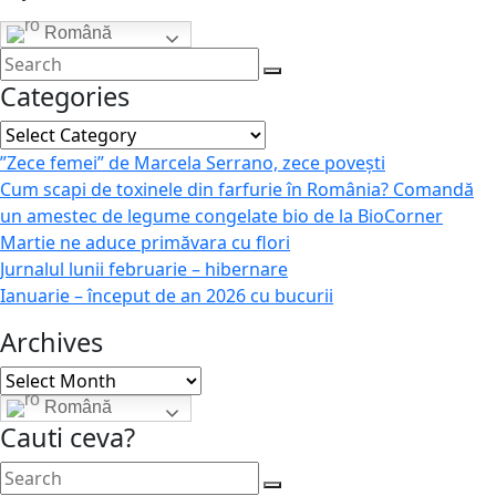
Română
Categories
Categories
”Zece femei” de Marcela Serrano, zece povești
Cum scapi de toxinele din farfurie în România? Comandă
un amestec de legume congelate bio de la BioCorner
Martie ne aduce primăvara cu flori
Jurnalul lunii februarie – hibernare
Ianuarie – început de an 2026 cu bucurii
Archives
Archives
Română
Cauti ceva?