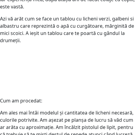
este vastă.
Azi vă arăt cum se face un tablou cu licheni verzi, galbeni si
albastru care reprezintă o apă cu curgătoare, mărginită de
mici scoici. A ieșit un tablou care te poartă cu gândul la
drumeții.
Cum am procedat:
Am ales mai întâi modelul și cantitatea de licheni necesară,
culorile potrivite. Am așezat pe planșa de lucru să văd cum
ar arăta cu aproximație. Am încălzit pistolul de lipit, pentru
că trebuie să te miști destul de repede atunci când lucreză