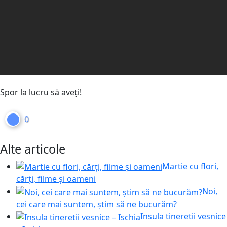
Spor la lucru să aveți!
0
Alte articole
Martie cu flori,
cărți, filme și oameni
Noi,
cei care mai suntem, știm să ne bucurăm?
Insula tineretii vesnice