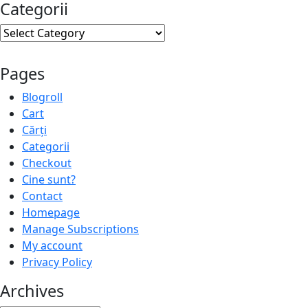
Categorii
Categorii
Pages
Blogroll
Cart
Cărți
Categorii
Checkout
Cine sunt?
Contact
Homepage
Manage Subscriptions
My account
Privacy Policy
Archives