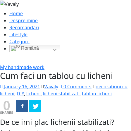
Home
Despre mine
Recomandări
Lifestyle
Categorii
Română
My handmade work
Cum faci un tablou cu licheni
January 16, 2021
Vavaly
0 Comments
decoratiuni cu
licheni
,
DIY
,
licheni
,
licheni stabilizati
,
tablou licheni
0
SHARES
De ce imi plac lichenii stabilizati?