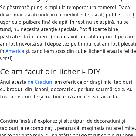
Se păstrează pur și simplu la temperatura camerei. Dacă
devin mai uscați (indiciu că mediul este uscat) pot fi stropiți
ușor cu o pulbere fină de apă. În rest nu se aspiră, nu se
tund, nu necesită atenție specială. Pot fi foarte bine
păstrați și la întuneric (eu am avut un tablou primit pe care
am fost nevoită să îl depozitez pe timpul cât am fost plecați
în
America
și, când l-am scos din cutie, lichenii erau la fel de
verzi).
Ce am facut din licheni- DIY
Anul acesta
de Craciun
, am oferit celor dragi mici tablouri
cu braduți din licheni, decorați cu perluțe sau mărgele. Au
fost bine primite și mă bucur că am ales să fac asta.
Continui însă să explorez și alte tipuri de decorațiuni și
tablouri, alte combinații, pentru că imaginația nu are limite,
iar experiența mea, după atâția ani de făcut colaje cu copiii,