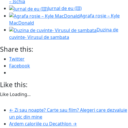
– Ischia
Jurnal de eu (III)
Agrafa roșie – Kyle
MacDonald
Duzina de
cuvinte- Virusul de sambata
Share this:
Twitter
Facebook
Like this:
Like
Loading...
←
Zi sau noapte? Carte sau film? Alegeri care dezvaluie
un pic din mine
Ardem caloriile cu Decathlon
→