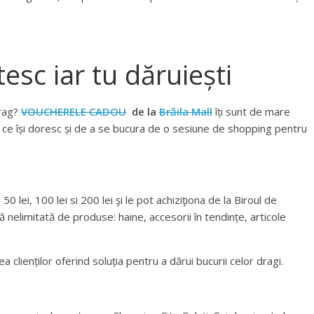
esc iar tu dăruiești
drag?
VOUCHERELE CADOU
de la
Brăila Mall
îți sunt de mare
e ce își doresc și de a se bucura de o sesiune de shopping pentru
50 lei, 100 lei si 200 lei şi le pot achiziţiona de la Biroul de
ă nelimitată de produse: haine, accesorii în tendințe, articole
ea clienților oferind soluția pentru a dărui bucurii celor dragi.