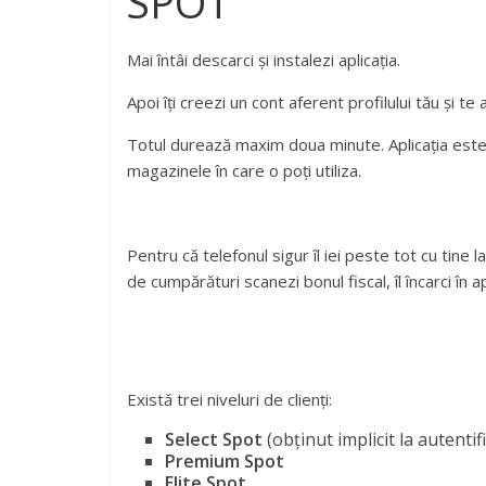
SPOT
Mai întâi descarci și instalezi aplicația.
Apoi îți creezi un cont aferent profilului tău și te
Totul durează maxim doua minute. Aplicația este int
magazinele în care o poți utiliza.
Pentru că telefonul sigur îl iei peste tot cu tine
de cumpărături scanezi bonul fiscal, îl încarci în a
Există trei niveluri de clienți:
Select Spot
(obținut implicit la autentif
Premium Spot
Elite Spot