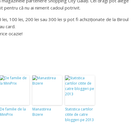
 în magazinele partenere Shopping City Galați. Cei dragi pot alege
nit pentru că nu ai nimerit cadoul potrivit.
lei, 100 lei, 200 lei sau 300 lei și pot fi achiziționate de la Biroul
au card.
rice ocazie!
De familie de la
Manastirea
Statistica cartilor
MiniPrix
Bizere
citite de catre
bloggeri pe 2013