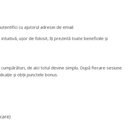
 autentifici cu ajutorul adresei de email.
uitivă, ușor de folosit, îți prezintă toate beneficiile și
 la cumpărături, de aici totul devine simplu. După fiecare sesiune
plicație și obții punctele bonus.
icare)