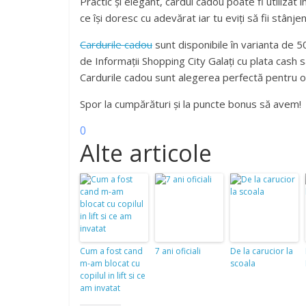
Practic și elegant, cardul cadou poate fi utilizat
ce își doresc cu adevărat iar tu eviți să fii stânje
Cardurile cadou
sunt disponibile în varianta de 50 
de Informații Shopping City Galați cu plata cash s
Cardurile cadou sunt alegerea perfectă pentru o
Spor la cumpărături și la puncte bonus să avem!
0
Alte articole
Cum a fost cand
7 ani oficiali
De la carucior la
m-am blocat cu
scoala
copilul in lift si ce
am invatat