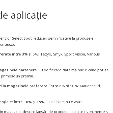
de aplicație
enților Select Spot reduceri semnificative la produsele
contează.
ferate între 3% și 5%
: Tezyo, Smyk, Sport Vision, Various
magazinele partenere
. Eu de fiecare dată mă bucur când pot să
ă primesc un premiu.
eri la magazinele preferate între 6% și 10%
: Marionnaud,
tanțiale: între 10% și 15%
. Sună bine, nu e așa?
e din magazine, despre lansări de produse sau alte evenimente și