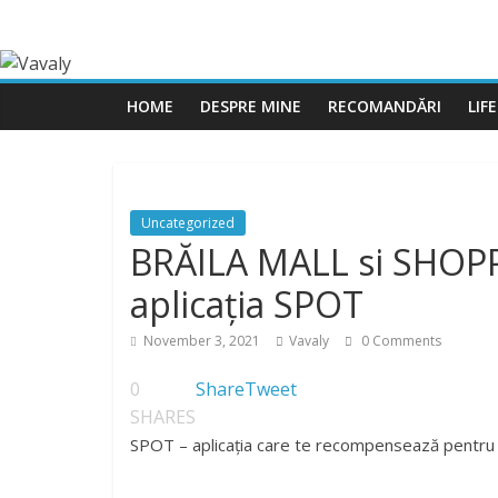
HOME
DESPRE MINE
RECOMANDĂRI
LIF
Uncategorized
BRĂILA MALL si SHOPP
aplicația SPOT
November 3, 2021
Vavaly
0 Comments
0
Share
Tweet
SHARES
SPOT – aplicația care te recompensează pentru