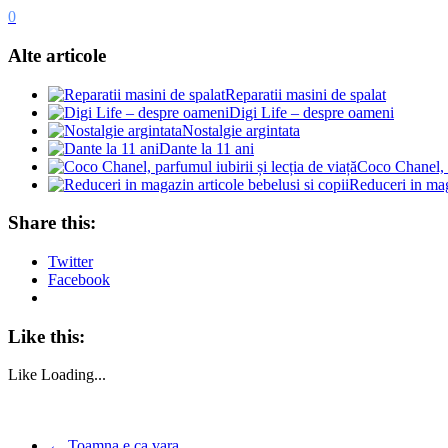
0
Alte articole
Reparatii masini de spalat
Digi Life – despre oameni
Nostalgie argintata
Dante la 11 ani
Coco Chanel, p
Reduceri in mag
Share this:
Twitter
Facebook
Like this:
Like
Loading...
←
Toamna e ca vara