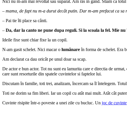
Nici nu m-am mai revoltat sau suparat. Am râs în gând. Stiam ca totul a
–
mama, de fapt nu m-a durut decât putin. Dar m-am prefacut ca sa 
– Pai tie îti place sa cânti.
–
Da, dar la canto ne pune dupa reguli. Si la scoala la fel. Mie nu îm
Ideile fixe sunt chiar fixe la un copil.
N-am gasit schelet. Nici macar o
lumânare
în forma de schelet. Era b
Am declarat ca dau oricât pe unul doar sa scap.
De actor e bun actor. Tot nu sunt eu lamurita care e directia de urmat, 
care sunt resorturile din spatele cuvintelor si faptelor lui.
Discutam în familie, toti trei, analizam, încercam sa îl întelegem. Totul
Toti ne dorim sa fim liberi. Iar un copil cu atât mai mult. Atât cât pute
Cuvinte risipite într-o poveste a unei zile cu bucluc. Un
joc de cuvinte