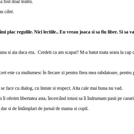
 fost doar teatru.
nu cânt
.
i plac regulile. Nici lectiile.. Eu vreau joaca si sa fiu liber. Si sa 
una si aia daca era. Credeti ca am scapat? M-a batut toata seara la cap 
cert este ca multumesc în fiecare zi pentru firea mea rabdatoare, pentru p
 se face cu dialog, cu liniste si respect. Alta cale mai buna nu vad.
m îi oferim libertatea asta, încercând totusi sa îi îndrumam pasii pe carar
dar si de întâmplari de jurnal de mama si copil.