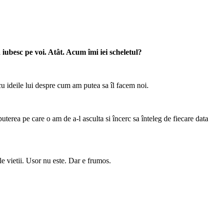
va iubesc pe voi. Atât. Acum îmi iei scheletul?
cu ideile lui despre cum am putea sa îl facem noi.
uterea pe care o am de a-l asculta si încerc sa înteleg de fiecare data
ile vietii. Usor nu este. Dar e frumos.