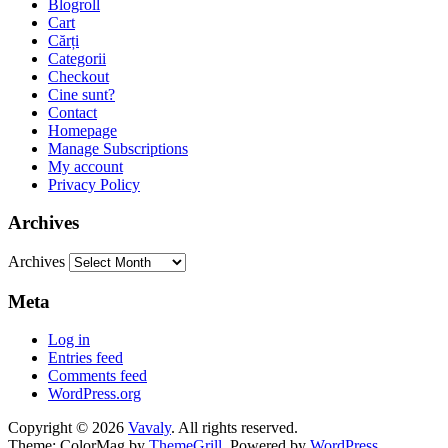
Blogroll
Cart
Cărți
Categorii
Checkout
Cine sunt?
Contact
Homepage
Manage Subscriptions
My account
Privacy Policy
Archives
Archives
Meta
Log in
Entries feed
Comments feed
WordPress.org
Copyright © 2026
Vavaly
. All rights reserved.
Theme: ColorMag by
ThemeGrill
. Powered by
WordPress
.