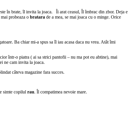
te în brate, îl invita la joaca. Îi arat ceasul, Îl îmbrac din zbor. Deja e
, mai probeaza o
bratara
de a mea, se mai joaca cu o minge. Orice
gatoare. Ba chiar mi-a spus sa îl iau acasa daca nu vrea. Atât îmi
or într-o piatra ( ai sa strici pantofii – nu ma pot eu abtine), mai
i ne cam invita la joaca.
olindat câteva magazine fara succes.
e simte copilul
rau
. Îl compatimea nevoie mare.