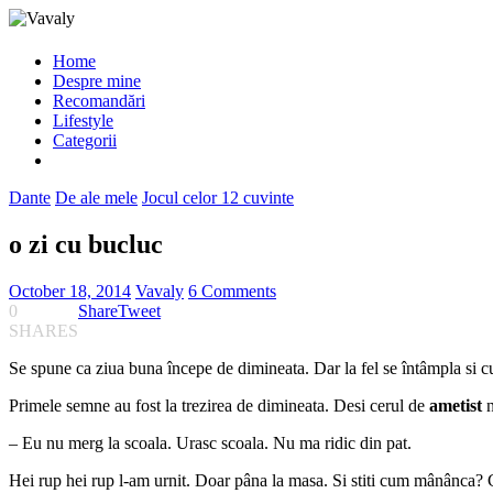
Home
Despre mine
Recomandări
Lifestyle
Categorii
Dante
De ale mele
Jocul celor 12 cuvinte
o zi cu bucluc
October 18, 2014
Vavaly
6 Comments
0
Share
Tweet
SHARES
Se spune ca ziua buna începe de dimineata. Dar la fel se întâmpla si c
Primele semne au fost la trezirea de dimineata. Desi cerul de
ametist
n
– Eu nu merg la scoala. Urasc scoala. Nu ma ridic din pat.
Hei rup hei rup l-am urnit. Doar pâna la masa. Si stiti cum mânânca? C