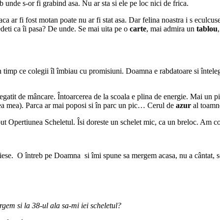
unde s-or fi grabind asa. Nu ar sta si ele pe loc nici de frica.
 ar fi fost motan poate nu ar fi stat asa. Dar felina noastra i s eculcuses
edeti ca îi pasa? De unde. Se mai uita pe o
carte
, mai admira un
tablou
in timp ce colegii îl îmbiau cu promisiuni. Doamna e rabdatoare si întele
regatit de mâncare. Întoarcerea de la scoala e plina de energie. Mai un pici
ea mea). Parca ar mai poposi si în parc un pic… Cerul de
azur
al toamne
ut Opertiunea Scheletul. Îsi doreste un schelet mic, ca un breloc. Am c
a iese. O întreb pe Doamna si îmi spune sa mergem acasa, nu a cântat, s
m si la 38-ul ala sa-mi iei scheletul?