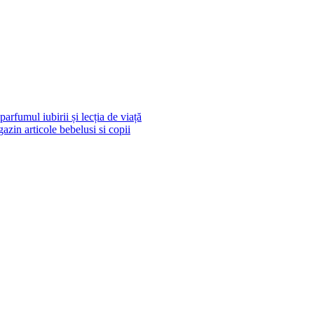
arfumul iubirii și lecția de viață
azin articole bebelusi si copii