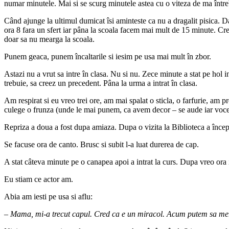
numar minutele. Mai si se scurg minutele astea cu o viteza de ma întreb 
Când ajunge la ultimul dumicat îsi aminteste ca nu a dragalit pisica. Daca
ora 8 fara un sfert iar pâna la scoala facem mai mult de 15 minute. Cr
doar sa nu mearga la scoala.
Punem geaca, punem încaltarile si iesim pe usa mai mult în zbor.
Astazi nu a vrut sa intre în clasa. Nu si nu. Zece minute a stat pe hol 
trebuie, sa creez un precedent. Pâna la urma a intrat în clasa.
Am respirat si eu vreo trei ore, am mai spalat o sticla, o farfurie, am p
culege o frunza (unde le mai punem, ca avem decor – se aude iar voc
Repriza a doua a fost dupa amiaza. Dupa o vizita la Biblioteca a încep
Se facuse ora de canto. Brusc si subit l-a luat durerea de cap.
A stat câteva minute pe o canapea apoi a intrat la curs. Dupa vreo or
Eu stiam ce actor am.
Abia am iesti pe usa si aflu:
–
Mama, mi-a trecut capul. Cred ca e un miracol. Acum putem sa merge