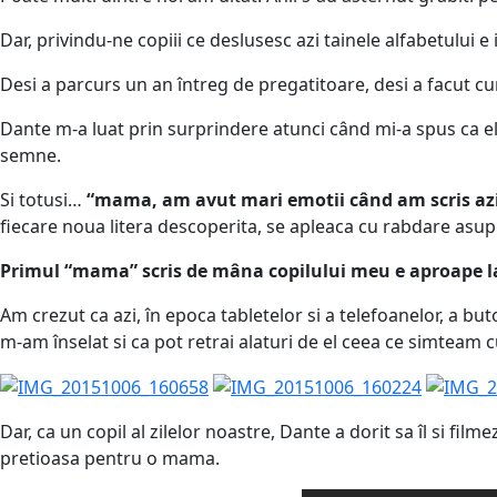
Dar, privindu-ne copiii ce deslusesc azi tainele alfabetului e
Desi a parcurs un an întreg de pregatitoare, desi a facut cunos
Dante m-a luat prin surprindere atunci când mi-a spus ca el a
semne.
Si totusi…
“mama, am avut mari emotii când am scris azi
fiecare noua litera descoperita, se apleaca cu rabdare asup
Primul “mama” scris de mâna copilului meu e aproape la
Am crezut ca azi, în epoca tabletelor si a telefoanelor, a bu
m-am înselat si ca pot retrai alaturi de el ceea ce simteam c
Dar, ca un copil al zilelor noastre, Dante a dorit sa îl si fil
pretioasa pentru o mama.