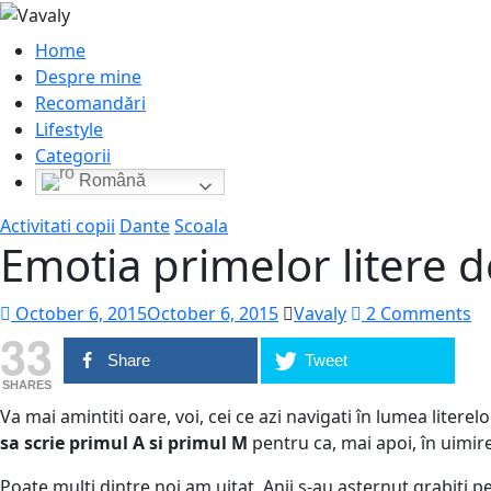
Home
Despre mine
Recomandări
Lifestyle
Categorii
Română
Activitati copii
Dante
Scoala
Emotia primelor litere 
October 6, 2015
October 6, 2015
Vavaly
2 Comments
33
Share
Tweet
SHARES
Va mai amintiti oare, voi, cei ce azi navigati în lumea litere
sa scrie primul A si primul M
pentru ca, mai apoi, în uimir
Poate multi dintre noi am uitat. Anii s-au asternut grabiti p