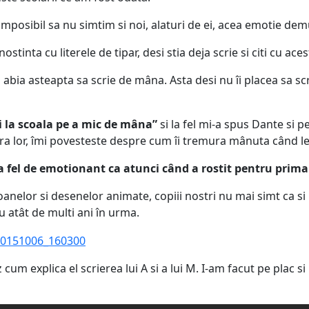
 imposibil sa nu simtim si noi, alaturi de ei, acea emotie demu
tinta cu literele de tipar, desi stia deja scrie si citi cu aces
bia asteapta sa scrie de mâna. Asta desi nu îi placea sa scri
 la scoala pe a mic de mâna”
si la fel mi-a spus Dante si 
ra lor, îmi povesteste despre cum îi tremura mânuta când le
 fel de emotionant ca atunci când a rostit pentru prima
toanelor si desenelor animate, copiii nostri nu mai simt ca s
u atât de multi ani în urma.
mez cum explica el scrierea lui A si a lui M. I-am facut pe plac