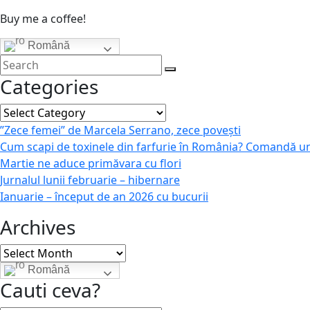
Buy me a coffee!
Română
Categories
Categories
”Zece femei” de Marcela Serrano, zece povești
Cum scapi de toxinele din farfurie în România? Comandă u
Martie ne aduce primăvara cu flori
Jurnalul lunii februarie – hibernare
Ianuarie – început de an 2026 cu bucurii
Archives
Archives
Română
Cauti ceva?