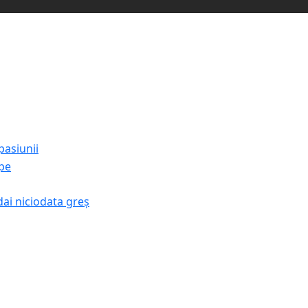
pasiunii
ope
dai niciodata greș