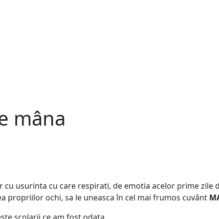
de mâna
lor cu usurinta cu care respirati, de emotia acelor prime zile
ea propriilor ochi, sa le uneasca în cel mai frumos cuvânt
M
este scolarii ce am fost odata.