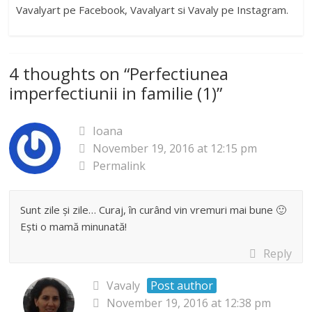
Vavalyart pe Facebook, Vavalyart si Vavaly pe Instagram.
4 thoughts on “
Perfectiunea
imperfectiunii in familie (1)
”
Ioana
November 19, 2016 at 12:15 pm
Permalink
Sunt zile și zile… Curaj, în curând vin vremuri mai bune 🙂
Ești o mamă minunată!
Reply
Vavaly
Post author
November 19, 2016 at 12:38 pm