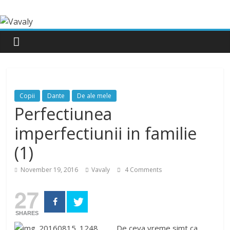
Copii
Dante
De ale mele
Perfectiunea
imperfectiunii in familie
(1)
November 19, 2016
Vavaly
4 Comments
27
SHARES
De ceva vreme simt ca