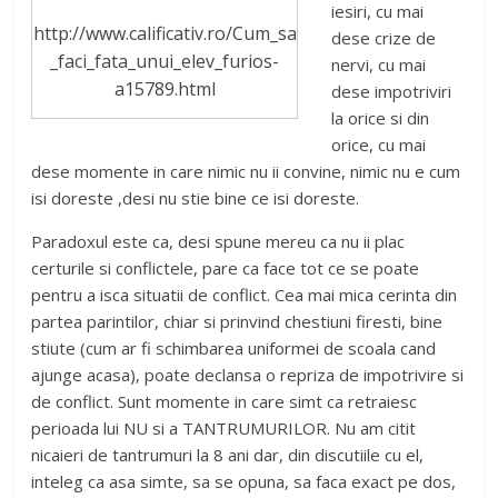
iesiri, cu mai
http://www.calificativ.ro/Cum_sa
dese crize de
_faci_fata_unui_elev_furios-
nervi, cu mai
a15789.html
dese impotriviri
la orice si din
orice, cu mai
dese momente in care nimic nu ii convine, nimic nu e cum
isi doreste ,desi nu stie bine ce isi doreste.
Paradoxul este ca, desi spune mereu ca nu ii plac
certurile si conflictele, pare ca face tot ce se poate
pentru a isca situatii de conflict. Cea mai mica cerinta din
partea parintilor, chiar si prinvind chestiuni firesti, bine
stiute (cum ar fi schimbarea uniformei de scoala cand
ajunge acasa), poate declansa o repriza de impotrivire si
de conflict. Sunt momente in care simt ca retraiesc
perioada lui NU si a TANTRUMURILOR. Nu am citit
nicaieri de tantrumuri la 8 ani dar, din discutiile cu el,
inteleg ca asa simte, sa se opuna, sa faca exact pe dos,