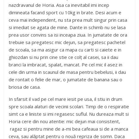
nazdravanul de Horia. Asa ca inevitabil imi incep
dimineata facand sport cu 10kg in brate. Desi acum e
ceva mai independent, nu sta prea mult singur prin casa
si imediat se agata de mine. Dante in schimb nu se lasa
prea usor convins sa isi inceapa ziua. In jumatate de ora
trebuie sa pregatesc mic dejun, sa pregatesc pachetel
de scoala, sa ma asigur ca mapa cu carti si caiete e in
ghiozdan si nu prin cine stie ce colț al casei, sa ii dau
branci la imbracat, spalat, mancat. Pe cel mic il asez in
cele din urma in scaunul de masa pentru bebelusi, ii dau
de rontait o felie de mar, o jumatate de banana sau o
briosa de casa.
In sfarsit il vad pe cel mare iesit pe usa, il stiu in drum
spre scoala alaturi de vecinii scolari. Timp de o respiratie
simt ca e liniste si imi regasesc suflul. Nu dureaza mult si
Horia cere din nou atentie: mic dejun mai consistent,
ragaz si pentru mine de a-mi bea cafeaua si de a manca
ceva, sau alăptat pentru o nouă repriza de somn. Daca