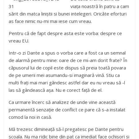
viața noastră în patru a cam
sărit din matca liniștii si bunei intelegeri. Oricâte eforturi
as face nimic nu-mi mai iese cum vreau.
Pentru că de fapt despre asta este vorba: despre ce
vreau EU.
Intr-o zi Dante a spus o vorba care a fost ca un semnal
de alarmă pentru mine: oare de ce mi-am dorit frate? În
căpusorul lui de copil este dispus să preia toată povara
de pe umerii mei asumandu-si imaginară vină. Stiu ca
multi frați mai mari gândesc astfel dar eu nu vreau să -l
las să gândească așa. Nu e corect față de el.
Ca urmare încerc să analizez de unde vine această
permanentă senzație de conflict ce pare că s-a instalat
comod la noi in casă.
Mă trezesc dimineață să-l pregatesc pe Dante pentru
scoala. Nu ma ridic bine din pat ca imediat face ochisori si