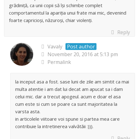
grădiniță, ca unii copii să își schimbe complet
comportamentul la apariția unui frate mai mic, devenind
foarte capricioși, năzuroși, chiar violenți.
Reply
Vavaly
Post author
November 20, 2016 at 5:13 pm
Permalink
la inceput asa a fost. sase luni de zile am simtit ca mai
multa atentie i am dat lui decat am apucat sa i dam
celui mic. dar a trecut apogeul. acum e doar el asa
cum este si cum se poare ca sunt majoritatea la
varsta asta.
in articolele viitoare voi spune si partea mea care
contribuie la intretinerea valvătăii :))).
Reply