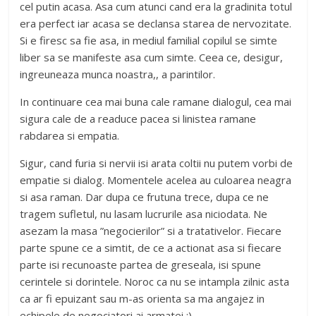
cel putin acasa. Asa cum atunci cand era la gradinita totul
era perfect iar acasa se declansa starea de nervozitate.
Si e firesc sa fie asa, in mediul familial copilul se simte
liber sa se manifeste asa cum simte. Ceea ce, desigur,
ingreuneaza munca noastra,, a parintilor.
In continuare cea mai buna cale ramane dialogul, cea mai
sigura cale de a readuce pacea si linistea ramane
rabdarea si empatia.
Sigur, cand furia si nervii isi arata coltii nu putem vorbi de
empatie si dialog. Momentele acelea au culoarea neagra
si asa raman. Dar dupa ce frutuna trece, dupa ce ne
tragem sufletul, nu lasam lucrurile asa niciodata. Ne
asezam la masa ”negocierilor” si a tratativelor. Fiecare
parte spune ce a simtit, de ce a actionat asa si fiecare
parte isi recunoaste partea de greseala, isi spune
cerintele si dorintele. Noroc ca nu se intampla zilnic asta
ca ar fi epuizant sau m-as orienta sa ma angajez in
echipele de negociatori ai armatei :).