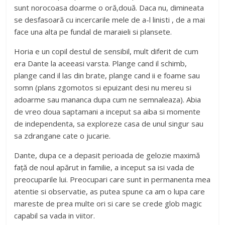
sunt norocoasa doarme o oră,două. Daca nu, dimineata
se desfasoară cu incercarile mele de a-l linisti , de a mai
face una alta pe fundal de maraieli si plansete.
Horia e un copil destul de sensibil, mult diferit de cum
era Dante la aceeasi varsta. Plange cand il schimb,
plange cand il las din brate, plange cand ii e foame sau
somn (plans zgomotos si epuizant desi nu mereu si
adoarme sau mananca dupa cum ne semnaleaza). Abia
de vreo doua saptamani a inceput sa aiba si momente
de independenta, sa exploreze casa de unul singur sau
sa zdrangane cate o jucarie.
Dante, dupa ce a depasit perioada de gelozie maximă
față de noul apărut in familie, a inceput sa isi vada de
preocuparile lui. Preocupari care sunt in permanenta mea
atentie si observatie, as putea spune ca am o lupa care
mareste de prea multe ori si care se crede glob magic
capabil sa vada in viitor.