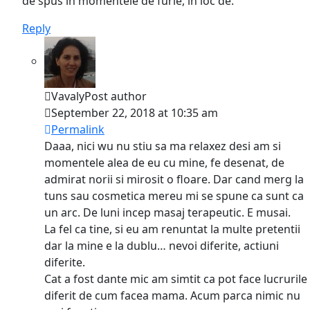
de spus in momentele de furie, in loc de.
Reply
Vavaly
Post author
September 22, 2018 at 10:35 am
Permalink
Daaa, nici wu nu stiu sa ma relaxez desi am si
momentele alea de eu cu mine, fe desenat, de
admirat norii si mirosit o floare. Dar cand merg la
tuns sau cosmetica mereu mi se spune ca sunt ca
un arc. De luni incep masaj terapeutic. E musai.
La fel ca tine, si eu am renuntat la multe pretentii
dar la mine e la dublu… nevoi diferite, actiuni
diferite.
Cat a fost dante mic am simtit ca pot face lucrurile
diferit de cum facea mama. Acum parca nimic nu