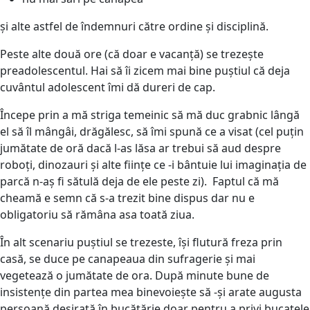
și alte astfel de îndemnuri către ordine și disciplină.
Peste alte două ore (că doar e vacanță) se trezește
preadolescentul. Hai să îi zicem mai bine puștiul că deja
cuvântul adolescent îmi dă dureri de cap.
Începe prin a mă striga temeinic să mă duc grabnic lângă
el să îl mângâi, drăgălesc, să îmi spună ce a visat (cel puțin
jumătate de oră dacă l-as lăsa ar trebui să aud despre
roboți, dinozauri și alte ființe ce -i bântuie lui imaginația de
parcă n-aș fi sătulă deja de ele peste zi). Faptul că mă
cheamă e semn că s-a trezit bine dispus dar nu e
obligatoriu să rămâna asa toată ziua.
În alt scenariu puștiul se trezeste, își flutură freza prin
casă, se duce pe canapeaua din sufragerie și mai
vegetează o jumătate de ora. După minute bune de
insistențe din partea mea binevoiește să -și arate augusta
persoană deșirată în bucătărie doar pentru a privi bucatele