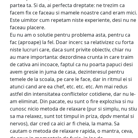
partea ta. Si da, ai perfecta dreptate: ne trezim ca
facem fix ce faceau si mamele noastre cand eram mici.
Este uimitor cum repetam niste experiente, desi nu ne
faceau placere.
Eu nu am o solutie pentru problema asta, pentru ca
fac (aproape) la fel. Doar incerc sa relativizez cu forta
niste lucruri care, daca sunt privite obiectiv, chiar nu
au mare importanta: dezordinea crunta in care traim
de cativa ani incoace, faptul ca nu poarta papuci desi
avem gresie in juma de casa, dezinteresul pentru
temele de la scoala, pe care le face, dar in ritmul ei si
atunci cand are ea chef, etc. etc. etc. Am mai redus
astfel din intensitatea conflictelor cotidiene, dar nu le-
am eliminat. Din pacate, eu sunt o fire exploziva si nu
cunosc nicio metoda de relaxare (pur si simplu, nu stiu
sa ma relaxez, sunt tot timpul in priza, dpdv mental si
nervos), dar cred ca aici ar fi cheia, la mama. Sa
cautam o metoda de relaxare rapida, o mantra, ceva,