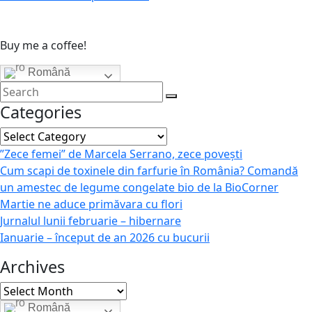
Buy me a coffee!
Română
Categories
Categories
”Zece femei” de Marcela Serrano, zece povești
Cum scapi de toxinele din farfurie în România? Comandă
un amestec de legume congelate bio de la BioCorner
Martie ne aduce primăvara cu flori
Jurnalul lunii februarie – hibernare
Ianuarie – început de an 2026 cu bucurii
Archives
Archives
Română