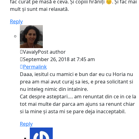
fac curat pe masă e ceva. Și copiii hrăniți 😊. Și fac mai
mult și sunt mai relaxată.
Reply
Vavaly
Post author
September 26, 2018 at 7:45 am
Permalink
Daaa, iesitul cu mamici e bun dar eu cu Horia nu
prea am mai avut curaj sa ies, e prea solicitant si
nu inteleg nimic din intalnire.
Cat despre asteptari…. am renuntat din ce in ce la
tot mai multe dar parca am ajuns sa renunt chiar
si la mine și asta mi se pare deja inacceptabil.
Reply