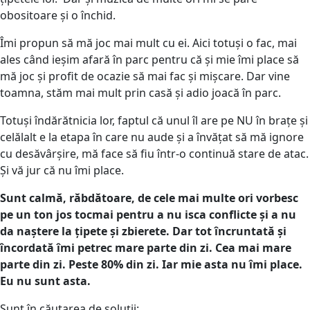
obositoare și o închid.
Îmi propun să mă joc mai mult cu ei. Aici totuși o fac, mai
ales când ieșim afară în parc pentru că și mie îmi place să
mă joc și profit de ocazie să mai fac și mișcare. Dar vine
toamna, stăm mai mult prin casă și adio joacă în parc.
Totuși îndărătnicia lor, faptul că unul îl are pe NU în brațe și
celălalt e la etapa în care nu aude și a învățat să mă ignore
cu desăvârșire, mă face să fiu într-o continuă stare de atac.
Și vă jur că nu îmi place.
Sunt calmă, răbdătoare, de cele mai multe ori vorbesc
pe un ton jos tocmai pentru a nu isca conflicte și a nu
da naștere la țipete și zbierete. Dar tot încruntată și
încordată îmi petrec mare parte din zi. Cea mai mare
parte din zi. Peste 80% din zi. Iar mie asta nu îmi place.
Eu nu sunt asta.
Sunt în căutarea de soluții: