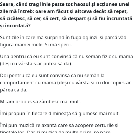
Seara, când trag linie peste tot haosul și acțiunea unei
zile mă întreb: oare am făcut și altceva decât să repet,
să cicălesc, să cer, să cert, să despart și să fiu încruntată
și încordată?
Sunt zile în care mă surprind în fuga oglinzii și parcă văd
figura mamei mele. Și mă sperii.
Una pentru că eu sunt convinsă că nu semăn fizic cu mama
(deși cu vârsta s-ar putea să da).
Doi pentru că eu sunt convinsă că nu semăn la
comportament cu mama (deși cu vârsta și cu doi copii s-ar
părea ca da.
Mi-am propus sa zâmbesc mai mult.
Îmi propun în fiecare dimineață să glumesc mai mult.
Îmi pun muzică relaxantă care să acopere certurile și
țipetele lor. Dar și muzica de multe ori mi se pare