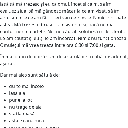
lasă să mă trezesc și eu ca omul, încet și calm, să îmi
evaluez ziua, să mă gândesc măcar la ce am visat, să îmi
aduc aminte ce am făcut ieri sau ce zi este. Nimic din toate
astea. Mă trezește brusc cu insistențe și, dacă nu ma
conformez, cu urlete. Nu, nu căutați soluții să mi le oferiți.
Le-am căutat și eu și le-am încercat. Nimic nu funcționează.
Omulețul mă vrea trează între ora 6:30 și 7:00 si gata.
În mai puțin de o oră sunt deja sătulă de treabă, de adunat,
așezat.
Dar mai ales sunt sătulă de:
du-te mai încolo
lasă aia
pune la loc
nu trage de aia
stai la masă
asta e cana mea
nu mai sări pe canapea