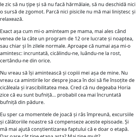
le zic să nu țipe și să nu facă hărmălaie, să nu deschidă nici
o sursă de zgomot. Parcă nici pisicile nu mă mai liniștesc și
relaxează.
Exact așa cum mi-o aminteam pe mama, mai ales când
venea de la câte un program de 12 ore lucrate și noaptea,
sau chiar și în zilele normale. Aproape că numai așa mi-o
amintesc: incruntată, cicălindu-ne, luându-ne la rost,
certându-ne din orice.
Nu vreau să își amintească și copiii mei așa de mine. Nu
vreau ca amintirile lor despre joaca în doi să fie însoțite de
cicăleala și irascibilitatea mea. Cred că nu degeaba Horia
zice că eu sunt bufniță… probabil cea mai încruntată
bufniță din pădure.
Eu sper ca momentele de joacă și râs împreună, excursiile
și călătoriile noastre să compenseze aceste episoade. Și
mă mai ajută conștientizarea faptului că e doar o etapă.
Dar oare cât ține etapa asta? Mai ține mult?