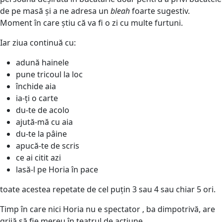
de pe masă și a ne adresa un
bleah
foarte sugestiv.
Moment în care știu că va fi o zi cu multe furtuni.
Iar ziua continuă cu:
adună hainele
pune tricoul la loc
închide aia
ia-ți o carte
du-te de acolo
ajută-mă cu aia
du-te la pâine
apucă-te de scris
ce ai citit azi
lasă-l pe Horia în pace
toate acestea repetate de cel puțin 3 sau 4 sau chiar 5 ori.
Timp în care nici Horia nu e spectator , ba dimpotrivă, are
grijă să fie mereu în teatrul de acțiune.