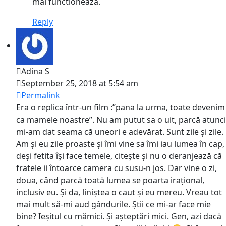
mai functioneaza.
Reply
Adina S
September 25, 2018 at 5:54 am
Permalink
Era o replica într-un film :”pana la urma, toate devenim
ca mamele noastre”. Nu am putut sa o uit, parcă atunci
mi-am dat seama că uneori e adevărat. Sunt zile și zile.
Am și eu zile proaste și îmi vine sa îmi iau lumea în cap,
deși fetita își face temele, citește și nu o deranjează că
fratele ii întoarce camera cu susu-n jos. Dar vine o zi,
doua, când parcă toată lumea se poarta irațional,
inclusiv eu. Și da, liniștea o caut și eu mereu. Vreau tot
mai mult să-mi aud gândurile. Știi ce mi-ar face mie
bine? Ieșitul cu mămici. Și așteptări mici. Gen, azi dacă