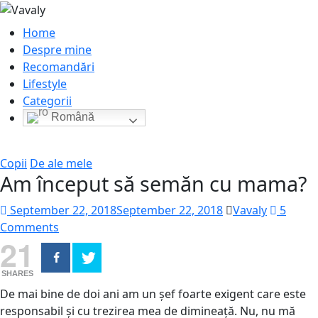
Home
Despre mine
Recomandări
Lifestyle
Categorii
Română
Copii
De ale mele
Am început să semăn cu mama?
September 22, 2018
September 22, 2018
Vavaly
5
Comments
21
SHARES
De mai bine de doi ani am un șef foarte exigent care este
responsabil și cu trezirea mea de dimineață. Nu, nu mă