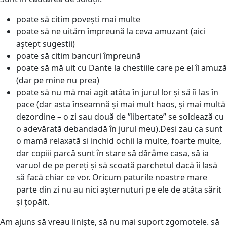
poate să citim povești mai multe
poate să ne uităm împreună la ceva amuzant (aici
aștept sugestii)
poate să citim bancuri împreună
poate să mă uit cu Dante la chestiile care pe el îl amuză
(dar pe mine nu prea)
poate să nu mă mai agit atâta în jurul lor și să îi las în
pace (dar asta înseamnă și mai mult haos, și mai multă
dezordine – o zi sau două de ”libertate” se soldează cu
o adevărată debandadă în jurul meu).Desi zau ca sunt
o mamă relaxată si inchid ochii la multe, foarte multe,
dar copiii parcă sunt în stare să dărâme casa, să ia
varuol de pe pereți și să scoată parchetul dacă îi lasă
să facă chiar ce vor. Oricum paturile noastre mare
parte din zi nu au nici așternuturi pe ele de atâta sărit
și țopăit.
Am ajuns să vreau liniște, să nu mai suport zgomotele. să