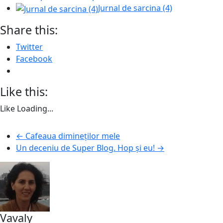
Jurnal de sarcina (4)
Share this:
Twitter
Facebook
Like this:
Like
Loading...
←
Cafeaua dimineților mele
Un deceniu de Super Blog. Hop și eu!
→
Vavaly