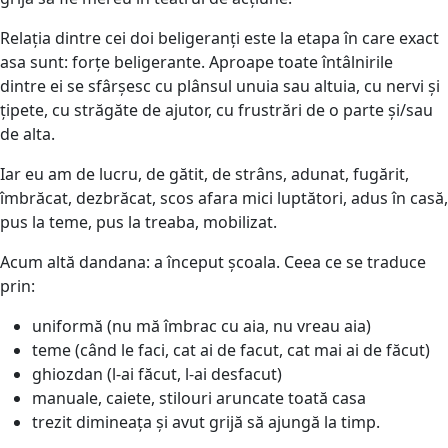
Relația dintre cei doi beligeranți este la etapa în care exact
asa sunt: forțe beligerante. Aproape toate întâlnirile
dintre ei se sfârșesc cu plânsul unuia sau altuia, cu nervi și
țipete, cu străgăte de ajutor, cu frustrări de o parte și/sau
de alta.
Iar eu am de lucru, de gătit, de strâns, adunat, fugărit,
îmbrăcat, dezbrăcat, scos afara mici luptători, adus în casă,
pus la teme, pus la treaba, mobilizat.
Acum altă dandana: a început școala. Ceea ce se traduce
prin:
uniformă (nu mă îmbrac cu aia, nu vreau aia)
teme (când le faci, cat ai de facut, cat mai ai de făcut)
ghiozdan (l-ai făcut, l-ai desfacut)
manuale, caiete, stilouri aruncate toată casa
trezit dimineața și avut grijă să ajungă la timp.