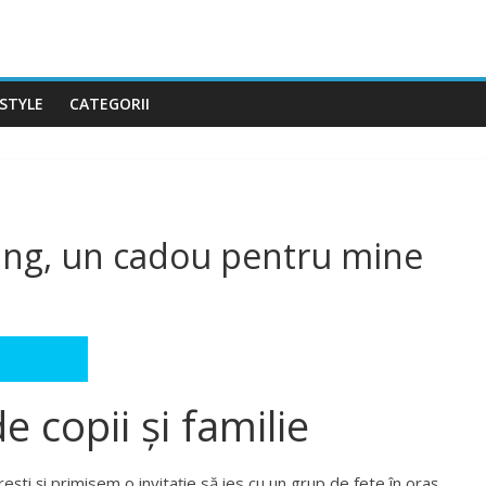
ESTYLE
CATEGORII
ng, un cadou pentru mine
copii și familie
ști și primisem o invitație să ies cu un grup de fete în oraș.