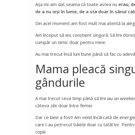
Așa mi-am dat seama că toate astea nu
erau, d
de a nu ieși în lume, de a sta doar în sânul cald
Din acel moment am fost mult mai atentă la alege
Am început să ies conștient singură. Să îmi dores
cumpăr un nimic doar pentru mine.
Au mai trecut însă luni bune până să fac cu adevă
Mama pleacă singur
gândurile
A mai trecut ceva timp până să îmi iau un weeke
câteva zile doar între femei.
Dar ce bine a fost! Am venit încărcată de energi
care l-au petrecut băieții doar cu tatăl lor. Pentr
copiii.