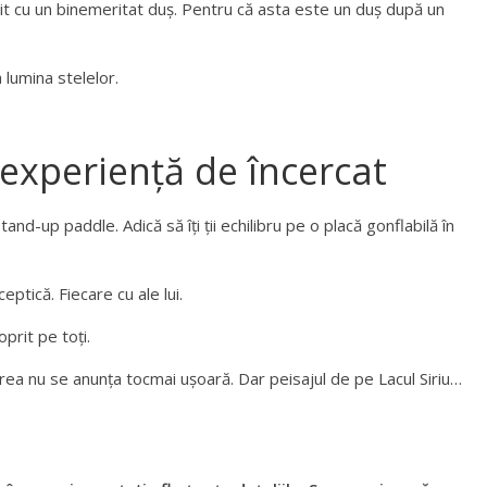
it cu un binemeritat duș. Pentru că asta este un duș după un
 lumina stelelor.
experiență de încercat
nd-up paddle. Adică să îți ții echilibru pe o placă gonflabilă în
eptică. Fiecare cu ale lui.
prit pe toți.
irea nu se anunța tocmai ușoară. Dar peisajul de pe Lacul Siriu…