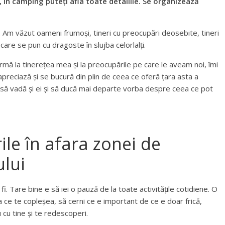
 în camping puteți afla toate detaliile. Se organizează
. Am văzut oameni frumoși, tineri cu preocupări deosebite, tineri
, care se pun cu dragoste în slujba celorlalți.
rmă la tinerețea mea și la preocupările pe care le aveam noi, îmi
 apreciază și se bucură din plin de ceea ce oferă țara asta a
tă să vadă și ei și să ducă mai departe vorba despre ceea ce pot
ile în afara zonei de
ului
i. Tare bine e să iei o pauză de la toate activitățile cotidiene. O
a ce te copleșea, să cerni ce e important de ce e doar frică,
 cu tine și te redescoperi.