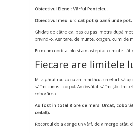
Obiectivul Elenei: Vârful Penteleu.
Obiectivul meu: urc cât pot și până unde pot.
Ghidați de către ea, pas cu pas, metru după metr
privind-o. Aer tare, de munte, oxigen, culmi de mun
Eu m-am oprit acolo și am așteptat cuminte cât ceil
Fiecare are limitele l
Mi-a părut rău că nu am mai făcut un efort să aju
să îmi cunosc corpul. Am învățat să îmi știu limit
coborârea.
Au fost în total 8 ore de mers. Urcat, cobor
ceilalți.
Recordul de a atinge un vârf, de a merge atât, d