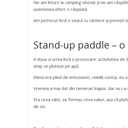
Ne-am întors la camping obosiți și ne-am răsplăt
asemenea efort: o răsplată.
Am petrecut încă o seară cu cântece și povești la
Stand-up paddle – o 
A doua zi urma încă o provocare: activitatea de Sta
timp ce plutești pe apă.
Elena era plină de entuziasm, ceilalți curioși, eu sc
Vremea a mai dat din temerari înapoi, dar nu i-a o
Era ceva vânt, se formau ceva valuri, așa că plut
de vis.