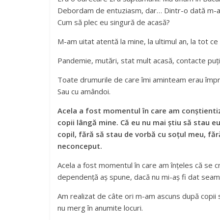
Debordam de entuziasm, dar… Dintr-o dată m-a pă
Cum să plec eu singură de acasă?
M-am uitat atentă la mine, la ultimul an, la tot c
Pandemie, mutări, stat mult acasă, contacte puț
Toate drumurile de care îmi aminteam erau împreună
Sau cu amândoi.
Acela a fost momentul în care am conștientiz
copii lângă mine. Că eu nu mai știu să stau eu
copil, fără să stau de vorbă cu soțul meu, făr
neconceput.
Acela a fost momentul în care am înțeles că se
dependență aș spune, dacă nu mi-aș fi dat seama c
Am realizat de câte ori m-am ascuns după copii s
nu merg în anumite locuri.