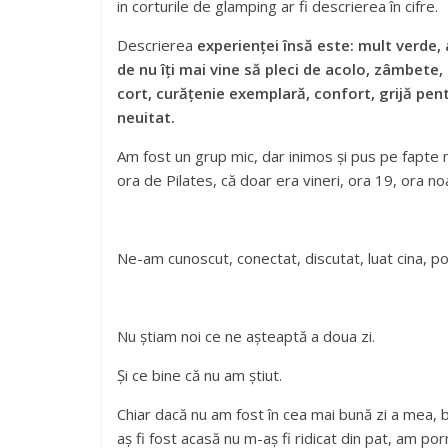
in corturile de glamping ar fi descrierea în cifre.
Descrierea
experienței însă este: mult verde,
de nu îți mai vine să pleci de acolo, zâmbete,
cort, curățenie exemplară, confort, grijă pen
neuitat.
Am fost un grup mic, dar inimos și pus pe fapte m
ora de Pilates, că doar era vineri, ora 19, ora n
Ne-am cunoscut, conectat, discutat, luat cina, pov
Nu știam noi ce ne așteaptă a doua zi.
Și ce bine că nu am știut.
Chiar dacă nu am fost în cea mai bună zi a mea, ba
aș fi fost acasă nu m-aș fi ridicat din pat, am po