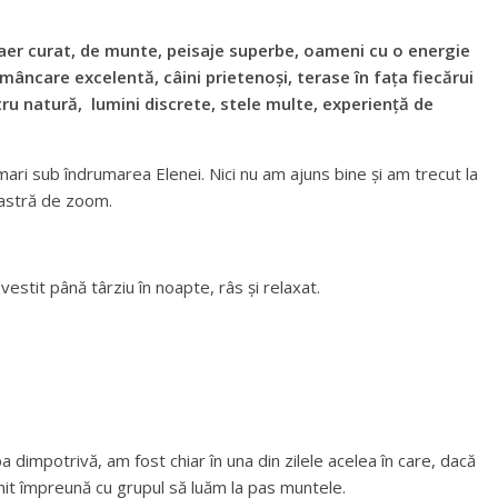
 aer curat, de munte, peisaje superbe, oameni cu o energie
 mâncare excelentă, câini prietenoși, terase în fața fiecărui
tru natură, lumini discrete, stele multe, experiență de
ari sub îndrumarea Elenei. Nici nu am ajuns bine și am trecut la
oastră de zoom.
estit până târziu în noapte, râs și relaxat.
 dimpotrivă, am fost chiar în una din zilele acelea în care, dacă
rnit împreună cu grupul să luăm la pas muntele.