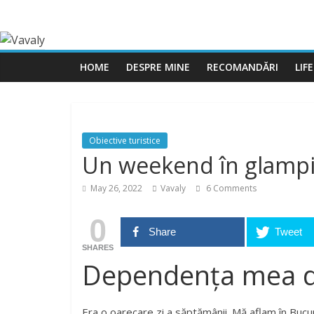
HOME
DESPRE MINE
RECOMANDĂRI
LIF
Obiective turistice
Un weekend în glampi
May 26, 2022
Vavaly
6 Comments
0
Share
Tweet
SHARES
Dependența mea de 
Era o oarecare zi a săptămânii. Mă aflam în Bucure