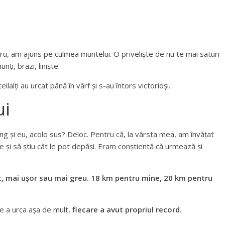
u, am ajuns pe culmea muntelui. O priveliște de nu te mai saturi
ți, brazi, liniște.
alți au urcat până în vârf și s-au întors victorioși.
ui
ng și eu, acolo sus? Deloc. Pentru că, la vârsta mea, am învățat
ele și să știu cât le pot depăși. Eram conștientă că urmează și
ât, mai ușor sau mai greu. 18 km pentru mine, 20 km pentru
e a urca așa de mult,
fiecare a avut propriul record
.