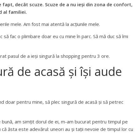
e fapt, decât scuze. Scuze de a nu ieși din zona de confort,
 al familiei.
rile mele. Am fost mai atentă la acțiunile mele.
c să fac o plimbare doar eu cu mine în parc. Să mă duc să îmi
rat pasul de a ieși singură la shopping pentru 3 ore.
ă de acasă și își aude
nd doar pentru mine, să plec singură de acasă și să petrec
e bună, am simțit dorul de ei, m-am bucurat pentru timpul pe
u că ăsta este adevărul: uneori au și tații nevoie de timpul lor cu