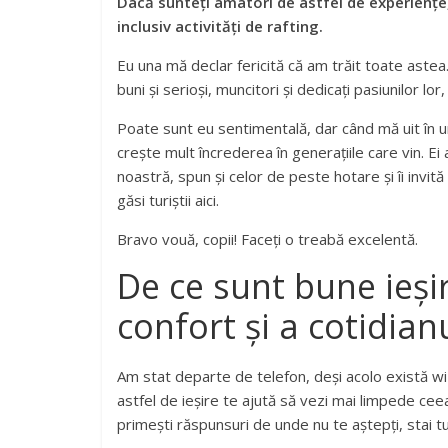
Dacă sunteți amatori de astfel de experiențe,
inclusiv activități de rafting.
Eu una mă declar fericită că am trăit toate astea
buni și serioși, muncitori și dedicați pasiunilor lor
Poate sunt eu sentimentală, dar când mă uit în u
crește mult încrederea în generațiile care vin. Ei
noastră, spun și celor de peste hotare și îi invi
găsi turiștii aici.
Bravo vouă, copii! Faceți o treabă excelentă.
De ce sunt bune ieșir
confort și a cotidian
Am stat departe de telefon, deși acolo există wi f
astfel de ieșire te ajută să vezi mai limpede cee
primești răspunsuri de unde nu te aștepți, stai tu