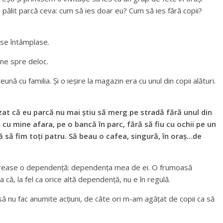
lit parcă ceva: cum să ies doar eu? Cum să ies fără copii?
e se întâmplase.
ine spre deloc.
 cu familia. Și o ieșire la magazin era cu unul din copii alături.
at că eu parcă nu mai știu să merg pe stradă fără unul din
 cu mine afara, pe o bancă în parc, fără să fiu cu ochii pe un
ă să fim toți patru. Să beau o cafea, singură, în oraș…de
 crease o dependență: dependența mea de ei. O frumoasă
ă, la fel ca orice altă dependență, nu e în regulă.
ă nu fac anumite acțiuni, de câte ori m-am agățat de copii ca să