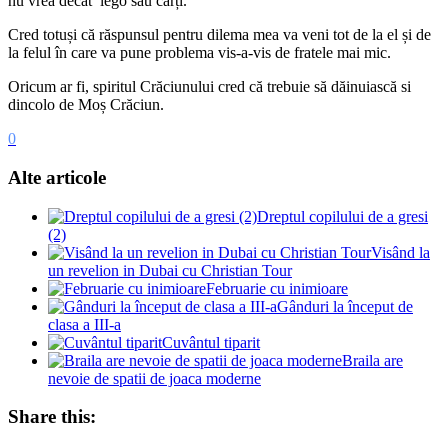
nu vrea decât lego sau cărți.
Cred totuși că răspunsul pentru dilema mea va veni tot de la el și de
la felul în care va pune problema vis-a-vis de fratele mai mic.
Oricum ar fi, spiritul Crăciunului cred că trebuie să dăinuiască si
dincolo de Moș Crăciun.
0
Alte articole
Dreptul copilului de a gresi
(2)
Visând la
un revelion in Dubai cu Christian Tour
Februarie cu inimioare
Gânduri la început de
clasa a III-a
Cuvântul tiparit
Braila are
nevoie de spatii de joaca moderne
Share this: