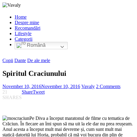
Home
Despre mine
Recomandări
Lifestyle
Categorii
Română
Copii
Dante
De ale mele
Spiritul Craciunului
November 10, 2016
November 10, 2016
Vavaly
2 Comments
21
Share
Tweet
SHARES
Pe Diva a început maratonul de filme cu tematica de
Crăciun. În fiecare an îmi spun să ma uit la ele dar nu prea reușeam.
Anul acesta a început mult mai devreme și, cum sunt mult mai
statică datorită lui Horia, probabil că mă voi bucura din plin de