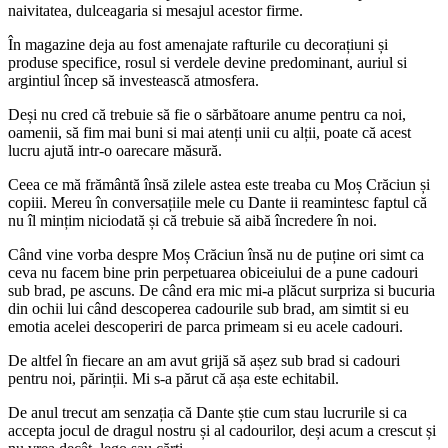
naivitatea, dulceagaria si mesajul acestor firme.
În magazine deja au fost amenajate rafturile cu decorațiuni și
produse specifice, rosul si verdele devine predominant, auriul si
argintiul încep să investească atmosfera.
Deși nu cred că trebuie să fie o sărbătoare anume pentru ca noi,
oamenii, să fim mai buni si mai atenți unii cu alții, poate că acest
lucru ajută intr-o oarecare măsură.
Ceea ce mă frământă însă zilele astea este treaba cu Moș Crăciun și
copiii. Mereu în conversațiile mele cu Dante ii reamintesc faptul că
nu îl mințim niciodată și că trebuie să aibă încredere în noi.
Când vine vorba despre Moș Crăciun însă nu de puține ori simt ca
ceva nu facem bine prin perpetuarea obiceiului de a pune cadouri
sub brad, pe ascuns. De când era mic mi-a plăcut surpriza si bucuria
din ochii lui când descoperea cadourile sub brad, am simtit si eu
emotia acelei descoperiri de parca primeam si eu acele cadouri.
De altfel în fiecare an am avut grijă să așez sub brad si cadouri
pentru noi, părinții. Mi s-a părut că așa este echitabil.
De anul trecut am senzația că Dante știe cum stau lucrurile si ca
accepta jocul de dragul nostru și al cadourilor, deși acum a crescut și