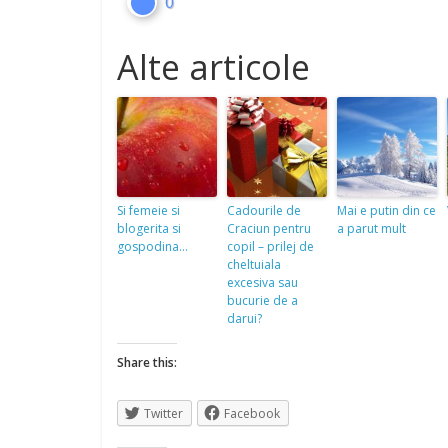
0
Alte articole
Si femeie si
Cadourile de
Mai e putin din ce
blogerita si
Craciun pentru
a parut mult
gospodina…
copil – prilej de
cheltuiala
excesiva sau
bucurie de a
darui?
Share this:
Twitter
Facebook