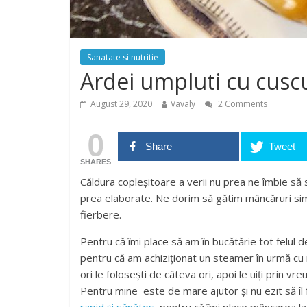
Sanatate si nutritie
Ardei umpluti cu cuscu
August 29, 2020
Vavaly
2 Comments
0
Share
Tweet
SHARES
Căldura copleșitoare a verii nu prea ne îmbie să
prea elaborate. Ne dorim să gătim mâncăruri simp
fierbere.
Pentru că îmi place să am în bucătărie tot felul 
pentru că am achiziționat un steamer în urmă cu 
ori le folosești de câteva ori, apoi le uiți prin vr
Pentru mine este de mare ajutor și nu ezit să îl 