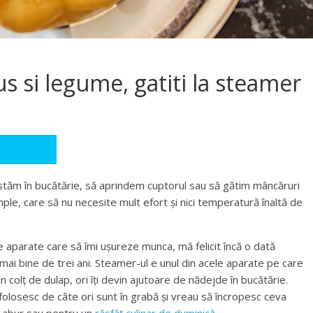
s si legume, gatiti la steamer
 stăm în bucătărie, să aprindem cuptorul sau să gătim mâncăruri
le, care să nu necesite mult efort și nici temperatură înaltă de
de aparate care să îmi ușureze munca, mă felicit încă o dată
mai bine de trei ani. Steamer-ul e unul din acele aparate pe care
eun colț de dulap, ori îți devin ajutoare de nădejde în bucătărie.
folosesc de câte ori sunt în grabă și vreau să încropesc ceva