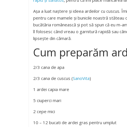
rapid și sănătos
, pentru că îmi place mâncarea l
Așa a luat naștere și ideea ardeilor cu cuscus. Î
pentru care mamele și bunicile noastră stăteau ore
bucătăria românească și pot să spun că eu m-am î
îl folosesc când vreau o garnitură rapidă sau când
lipsește din cămară.
Cum preparăm arde
2/3 cana de apa
2/3 cana de cuscus (
SanoVita
)
1 ardei capia mare
5 ciuperci mari
2 cepe mici
10 – 12 bucati de ardei gras pentru umplut