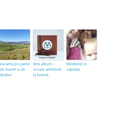
Vacanta pe pante
Mini album –
Weekend in
de munte si de
scoate amintirile
capitala
dealuri
la lumină