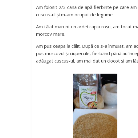
Am folosit 2/3 cana de apă fierbinte pe care am
cuscus-ul și m-am ocupat de legume.
Am tăiat marunt un ardei capia roșu, am tocat măr
morcov mare.
Am pus ceapa la călit. După ce s-a înmuiat, am
pus morcovul și ciupercile, fierbând până au înc
adăugat cuscus-ul, am mai dat un clocot și am lă