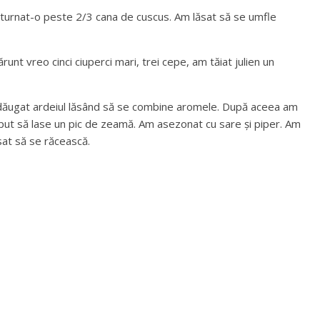
 turnat-o peste 2/3 cana de cuscus. Am lăsat să se umfle
unt vreo cinci ciuperci mari, trei cepe, am tăiat julien un
 adăugat ardeiul lăsând să se combine aromele. După aceea am
eput să lase un pic de zeamă. Am asezonat cu sare și piper. Am
sat să se răcească.