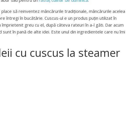
a abur sau pentru un
răsfăț culinar de duminică
.
mi place să reinventez mâncărurile tradiționale, mâncărurile acelea
 întregi în bucătărie. Cuscus-ul e un produs puțin utilizat în
mprietenit greu cu el, după câteva rateuri în a-l găti. Dar acum
 sunt în pană de alte idei. Este unul din ingredientele care nu îmi
ii cu cuscus la steamer