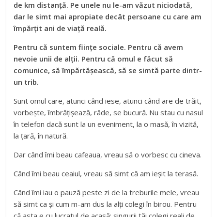
de km distanță. Pe unele nu le-am văzut niciodată,
dar le simt mai apropiate decât persoane cu care am
împărțit ani de viață reală.
Pentru că suntem ființe sociale. Pentru că avem
nevoie unii de alții. Pentru că omul e făcut să
comunice, să împărtășească, să se simtă parte dintr-
un trib.
Sunt omul care, atunci când iese, atunci când are de trăit,
vorbește, îmbrățișează, râde, se bucură. Nu stau cu nasul
în telefon dacă sunt la un eveniment, la o masă, în vizită,
la țară, în natură.
Dar când îmi beau cafeaua, vreau să o vorbesc cu cineva.
Când îmi beau ceaiul, vreau să simt că am ieșit la terasă.
Când îmi iau o pauză peste zi de la treburile mele, vreau
să simt ca și cum m-am dus la alți colegi în birou. Pentru
că asta e cu lucratul de acasă: singurii tăi colegi reali de