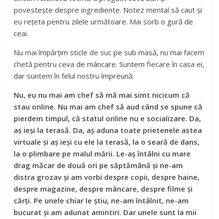
povestește despre ingrediente. Notez mental să caut și
eu rețeta pentru zilele următoare. Mai sorb o gură de
ceai.
Nu mai împărțim sticle de suc pe sub masă, nu mai facem
chetă pentru ceva de mâncare. Suntem fiecare în casa ei,
dar suntem în felul nostru împreună.
Nu, eu nu mai am chef să mă mai simt nicicum că
stau online. Nu mai am chef să aud când se spune că
pierdem timpul, că statul online nu e socializare. Da,
aș ieși la terasă. Da, aș aduna toate prietenele astea
virtuale și aș ieși cu ele la terasă, la o seară de dans,
la o plimbare pe malul mării. Le-aș întâlni cu mare
drag măcar de două ori pe săptămână și ne-am
distra grozav și am vorbi despre copii, despre haine,
despre magazine, despre mâncare, despre filme și
cărți. Pe unele chiar le știu, ne-am întâlnit, ne-am
bucurat și am adunat amintiri. Dar unele sunt la mii