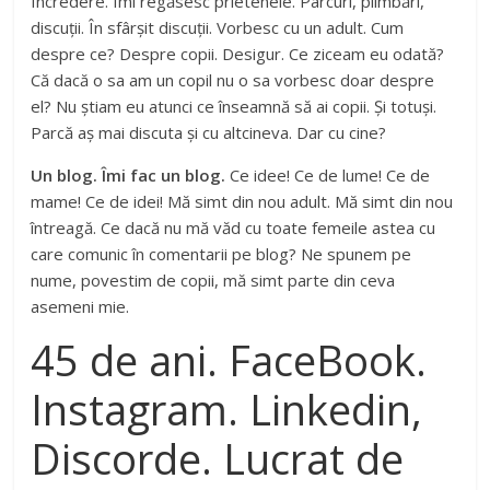
Încredere. Îmi regăsesc prietenele. Parcuri, plimbări,
discuții. În sfârșit discuții. Vorbesc cu un adult. Cum
despre ce? Despre copii. Desigur. Ce ziceam eu odată?
Că dacă o sa am un copil nu o sa vorbesc doar despre
el? Nu știam eu atunci ce înseamnă să ai copii. Și totuși.
Parcă aș mai discuta și cu altcineva. Dar cu cine?
Un blog. Îmi fac un blog.
Ce idee! Ce de lume! Ce de
mame! Ce de idei! Mă simt din nou adult. Mă simt din nou
întreagă. Ce dacă nu mă văd cu toate femeile astea cu
care comunic în comentarii pe blog? Ne spunem pe
nume, povestim de copii, mă simt parte din ceva
asemeni mie.
45 de ani. FaceBook.
Instagram. Linkedin,
Discorde. Lucrat de