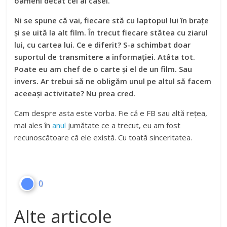
oameni decât cei ai casei.
Ni se spune că vai, fiecare stă cu laptopul lui în brațe
și se uită la alt film. În trecut fiecare stătea cu ziarul
lui, cu cartea lui. Ce e diferit? S-a schimbat doar
suportul de transmitere a informației. Atâta tot.
Poate eu am chef de o carte și el de un film. Sau
invers. Ar trebui să ne obligăm unul pe altul să facem
aceeași activitate? Nu prea cred.
Cam despre asta este vorba. Fie că e FB sau altă rețea,
mai ales în
anul
jumătate ce a trecut, eu am fost
recunoscătoare că ele există. Cu toată sinceritatea.
0
Alte articole