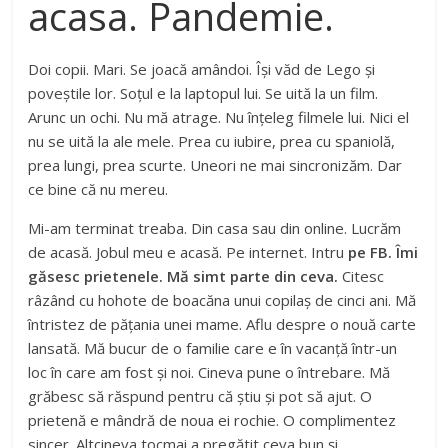
acasa. Pandemie.
Doi copii. Mari. Se joacă amândoi. Își văd de Lego și
poveștile lor. Soțul e la laptopul lui. Se uită la un film.
Arunc un ochi. Nu mă atrage. Nu înțeleg filmele lui. Nici el
nu se uită la ale mele. Prea cu iubire, prea cu spaniolă,
prea lungi, prea scurte. Uneori ne mai sincronizăm. Dar
ce bine că nu mereu.
Mi-am terminat treaba. Din casa sau din online. Lucrăm
de acasă. Jobul meu e acasă. Pe internet. Intru
pe FB. Îmi
găsesc prietenele. Mă simt parte din ceva.
Citesc
râzând cu hohote de boacăna unui copilaș de cinci ani. Mă
întristez de pățania unei mame. Aflu despre o nouă carte
lansată. Mă bucur de o familie care e în vacanță într-un
loc în care am fost și noi. Cineva pune o întrebare. Mă
grăbesc să răspund pentru că știu și pot să ajut. O
prietenă e mândră de noua ei rochie. O complimentez
sincer. Altcineva tocmai a pregătit ceva bun și