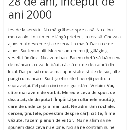
28 de ani, inceput de
ani 2000
Ies de la serviciu. Nu mă grăbesc spre casă. Nu e locul
meu acolo. Locul meu e lângă prieteni, la terasă. Cineva a
ajuns mai devreme și a rezervat o masă. Dar nu e de
ajuns. Suntem mulți. Mereu suntem mulți, gălăgioși,
veseli, flămânzi. Nu avem bani. Facem chetă să luăm ceva
de mâncare, ceva de băut, cât să nu ne dea afară din
local. Dar pe sub mese mai apar și alte sticle de suc, alte
pungi cu mâncare. Sunt șiretlicurile tinereții pentru a
supraviețui. Cel puțin cinci ore sigur stăm. Vorbim.
Vai,
câte mai avem de vorbit. Mereu e ceva de spus, de
discutat, de disputat. Împărtășim ultimele noutăți,
care de unde ce și-a mai luat. Ne admirăm rochiile,
cerceii, ținutele, povestim despre cărți citite, filme
văzute, facem planuri de viitor.
Nu ne sfiim să ne
spunem dacă ceva nu e bine. Nici să ne contrăm nu ne