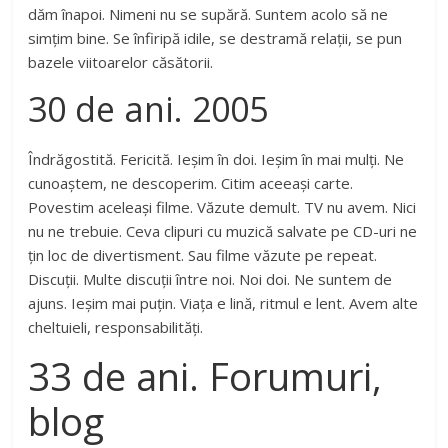
dăm înapoi. Nimeni nu se supără. Suntem acolo să ne
simțim bine. Se înfiripă idile, se destramă relații, se pun
bazele viitoarelor căsătorii.
30 de ani. 2005
Îndrăgostită. Fericită. Ieșim în doi. Ieșim în mai mulți. Ne
cunoaștem, ne descoperim. Citim aceeași carte.
Povestim aceleași filme. Văzute demult. TV nu avem. Nici
nu ne trebuie. Ceva clipuri cu muzică salvate pe CD-uri ne
țin loc de divertisment. Sau filme văzute pe repeat.
Discuții. Multe discuții între noi. Noi doi. Ne suntem de
ajuns. Ieșim mai puțin. Viața e lină, ritmul e lent. Avem alte
cheltuieli, responsabilități.
33 de ani. Forumuri,
blog