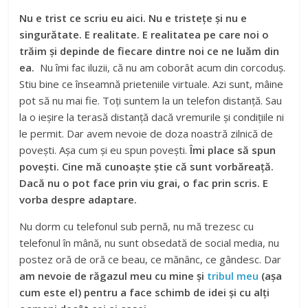
Nu e trist ce scriu eu aici. Nu e tristețe și nu e
singurătate. E realitate. E realitatea pe care noi o
trăim și depinde de fiecare dintre noi ce ne luăm din
ea.
Nu îmi fac iluzii, că nu am coborât acum din corcoduș.
Stiu bine ce înseamnă prieteniile virtuale. Azi sunt, mâine
pot să nu mai fie. Toți suntem la un telefon distanță. Sau
la o ieșire la terasă distanță dacă vremurile și condițiile ni
le permit. Dar avem nevoie de doza noastră zilnică de
povești. Așa cum și eu spun povești.
Îmi place să spun
povești. Cine mă cunoaște știe că sunt vorbăreață.
Dacă nu o pot face prin viu grai, o fac prin scris. E
vorba despre adaptare.
Nu dorm cu telefonul sub pernă, nu mă trezesc cu
telefonul în mână, nu sunt obsedată de social media, nu
postez oră de oră ce beau, ce mănânc, ce gândesc. Dar
am nevoie de răgazul meu cu mine și
tribul meu
(așa
cum este el) pentru a face schimb de idei și cu alți