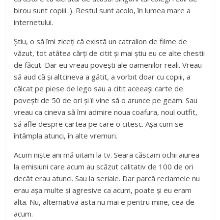
birou sunt copiii :). Restul sunt acolo, în lumea mare a
internetului.
Știu, o să îmi ziceți că există un catralion de filme de
văzut, tot atâtea cărți de citit și mai știu eu ce alte chestii
de făcut. Dar eu vreau povești ale oamenilor reali. Vreau
să aud că și altcineva a gătit, a vorbit doar cu copiii, a
călcat pe piese de lego sau a citit aceeași carte de
povești de 50 de ori și îi vine să o arunce pe geam. Sau
vreau ca cineva să îmi admire noua coafura, noul outfit,
să afle despre cartea pe care o citesc. Așa cum se
întâmpla atunci, în alte vremuri.
Acum niște ani mă uitam la tv. Seara căscam ochii aiurea
la emisiuni care acum au scăzut calitativ de 100 de ori
decât erau atunci. Sau la seriale. Dar parcă reclamele nu
erau așa multe și agresive ca acum, poate și eu eram
alta. Nu, alternativa asta nu mai e pentru mine, cea de
acum.