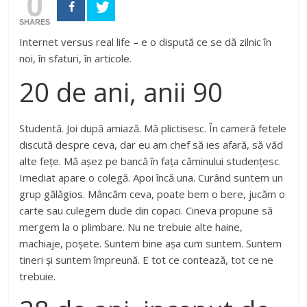
0
SHARES
Internet versus real life – e o dispută ce se dă zilnic în
noi, în sfaturi, în articole.
20 de ani, anii 90
Studentă. Joi după amiază. Mă plictisesc. În cameră fetele
discută despre ceva, dar eu am chef să ies afară, să văd
alte fețe. Mă așez pe bancă în fața căminului studențesc.
Imediat apare o colegă. Apoi încă una. Curând suntem un
grup gălăgios. Mâncăm ceva, poate bem o bere, jucăm o
carte sau culegem dude din copaci. Cineva propune să
mergem la o plimbare. Nu ne trebuie alte haine,
machiaje, poșete. Suntem bine așa cum suntem. Suntem
tineri și suntem împreună. E tot ce contează, tot ce ne
trebuie.