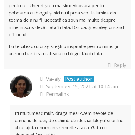
pentru el. Uneori și eu ma simt vinovata pentru
pobestea cu blogul și nici nu îl prea scot la lumina din
teama de a nu fi judecată ca spun mai multe despre
mine în scris decât fata în față. Dar da, și eu aleg oricând
offline ul.
Eu te citesc cu drag și ești o inspirație pentru mine. Și
uneori chiar beau cafeaua cu blogul tău în fața.
Reply
Vavaly
Post author
September 15, 2021 at 10:14 am
Permalink
Iti multumesc mult, draga mea! Avem nevoie de
oameni, de idei, de schimb de idei, iar blogul si online
ul ne ajuta enorm in vremurile astea. Gata cu
vinovatia! Am zis! 🙂