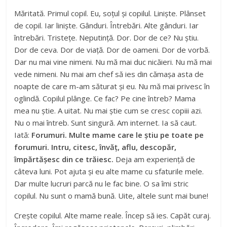
Măritată. Primul copil. Eu, soțul și copilul. Liniște. Plânset
de copil. Iar liniște. Gânduri. Întrebări. Alte gânduri. Iar
întrebări. Tristețe. Neputință. Dor. Dor de ce? Nu știu.
Dor de ceva. Dor de viață. Dor de oameni. Dor de vorbă.
Dar nu mai vine nimeni. Nu mă mai duc nicăieri. Nu mă mai
vede nimeni. Nu mai am chef să ies din cămașa asta de
noapte de care m-am săturat și eu. Nu mă mai privesc în
oglindă. Copilul plânge. Ce fac? Pe cine întreb? Mama
mea nu știe. A uitat. Nu mai știe cum se cresc copiii azi.
Nu o mai întreb. Sunt singură. Am internet. Ia să caut.
Iată:
Forumuri. Multe mame care le știu pe toate pe
forumuri. Intru, citesc, învăț, aflu, descopăr,
împărtășesc din ce trăiesc.
Deja am experiență de
câteva luni. Pot ajuta și eu alte mame cu sfaturile mele.
Dar multe lucruri parcă nu le fac bine. O sa îmi stric
copilul. Nu sunt o mamă bună. Uite, altele sunt mai bune!
Crește copilul. Alte mame reale. Încep să ies. Capăt curaj.